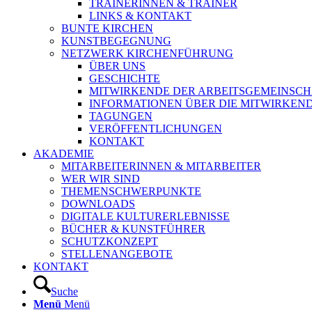
TRAINERINNEN & TRAINER
LINKS & KONTAKT
BUNTE KIRCHEN
KUNSTBEGEGNUNG
NETZWERK KIRCHENFÜHRUNG
ÜBER UNS
GESCHICHTE
MITWIRKENDE DER ARBEITSGEMEINSCH
INFORMATIONEN ÜBER DIE MITWIRKEN
TAGUNGEN
VERÖFFENTLICHUNGEN
KONTAKT
AKADEMIE
MITARBEITERINNEN & MITARBEITER
WER WIR SIND
THEMENSCHWERPUNKTE
DOWNLOADS
DIGITALE KULTURERLEBNISSE
BÜCHER & KUNSTFÜHRER
SCHUTZKONZEPT
STELLENANGEBOTE
KONTAKT
Suche
Menü
Menü