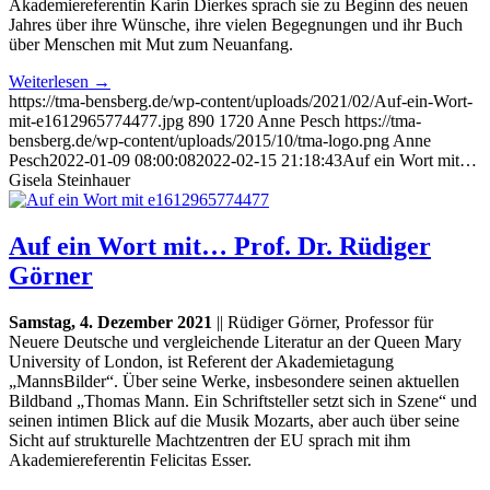
Akademiereferentin Karin Dierkes sprach sie zu Beginn des neuen
Jahres über ihre Wünsche, ihre vielen Begegnungen und ihr Buch
über Menschen mit Mut zum Neuanfang.
Weiterlesen
→
https://tma-bensberg.de/wp-content/uploads/2021/02/Auf-ein-Wort-
mit-e1612965774477.jpg
890
1720
Anne Pesch
https://tma-
bensberg.de/wp-content/uploads/2015/10/tma-logo.png
Anne
Pesch
2022-01-09 08:00:08
2022-02-15 21:18:43
Auf ein Wort mit…
Gisela Steinhauer
Auf ein Wort mit… Prof. Dr. Rüdiger
Görner
Samstag, 4. Dezember 2021
|| Rüdiger Görner, Professor für
Neuere Deutsche und vergleichende Literatur an der Queen Mary
University of London, ist Referent der Akademietagung
„MannsBilder“. Über seine Werke, insbesondere seinen aktuellen
Bildband „Thomas Mann. Ein Schriftsteller setzt sich in Szene“ und
seinen intimen Blick auf die Musik Mozarts, aber auch über seine
Sicht auf strukturelle Machtzentren der EU sprach mit ihm
Akademiereferentin Felicitas Esser.