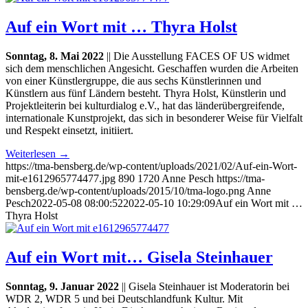
Auf ein Wort mit … Thyra Holst
Sonntag, 8. Mai 2022
|| Die Ausstellung FACES OF US widmet
sich dem menschlichen Angesicht. Geschaffen wurden die Arbeiten
von einer Künstlergruppe, die aus sechs Künstlerinnen und
Künstlern aus fünf Ländern besteht. Thyra Holst, Künstlerin und
Projektleiterin bei kulturdialog e.V., hat das länderübergreifende,
internationale Kunstprojekt, das sich in besonderer Weise für Vielfalt
und Respekt einsetzt, initiiert.
Weiterlesen
→
https://tma-bensberg.de/wp-content/uploads/2021/02/Auf-ein-Wort-
mit-e1612965774477.jpg
890
1720
Anne Pesch
https://tma-
bensberg.de/wp-content/uploads/2015/10/tma-logo.png
Anne
Pesch
2022-05-08 08:00:52
2022-05-10 10:29:09
Auf ein Wort mit …
Thyra Holst
Auf ein Wort mit… Gisela Steinhauer
Sonntag, 9. Januar 2022
|| Gisela Steinhauer ist Moderatorin bei
WDR 2, WDR 5 und bei Deutschlandfunk Kultur. Mit