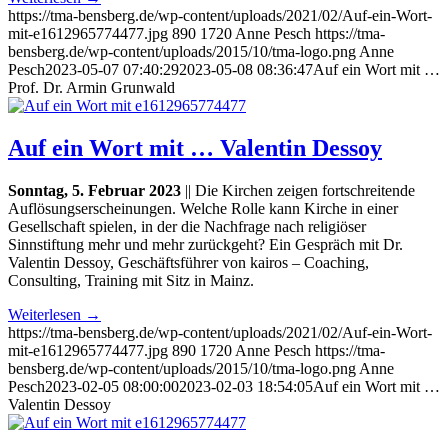
https://tma-bensberg.de/wp-content/uploads/2021/02/Auf-ein-Wort-
mit-e1612965774477.jpg
890
1720
Anne Pesch
https://tma-
bensberg.de/wp-content/uploads/2015/10/tma-logo.png
Anne
Pesch
2023-05-07 07:40:29
2023-05-08 08:36:47
Auf ein Wort mit …
Prof. Dr. Armin Grunwald
Auf ein Wort mit … Valentin Dessoy
Sonntag, 5. Februar 2023
|| Die Kirchen zeigen fortschreitende
Auflösungserscheinungen. Welche Rolle kann Kirche in einer
Gesellschaft spielen, in der die Nachfrage nach religiöser
Sinnstiftung mehr und mehr zurückgeht? Ein Gespräch mit Dr.
Valentin Dessoy, Geschäftsführer von kairos – Coaching,
Consulting, Training mit Sitz in Mainz.
Weiterlesen
→
https://tma-bensberg.de/wp-content/uploads/2021/02/Auf-ein-Wort-
mit-e1612965774477.jpg
890
1720
Anne Pesch
https://tma-
bensberg.de/wp-content/uploads/2015/10/tma-logo.png
Anne
Pesch
2023-02-05 08:00:00
2023-02-03 18:54:05
Auf ein Wort mit …
Valentin Dessoy