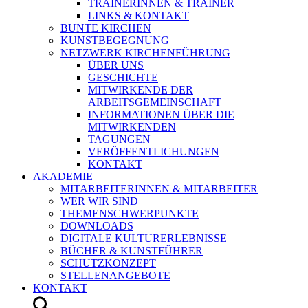
TRAINERINNEN & TRAINER
LINKS & KONTAKT
BUNTE KIRCHEN
KUNSTBEGEGNUNG
NETZWERK KIRCHENFÜHRUNG
ÜBER UNS
GESCHICHTE
MITWIRKENDE DER
ARBEITSGEMEINSCHAFT
INFORMATIONEN ÜBER DIE
MITWIRKENDEN
TAGUNGEN
VERÖFFENTLICHUNGEN
KONTAKT
AKADEMIE
MITARBEITERINNEN & MITARBEITER
WER WIR SIND
THEMENSCHWERPUNKTE
DOWNLOADS
DIGITALE KULTURERLEBNISSE
BÜCHER & KUNSTFÜHRER
SCHUTZKONZEPT
STELLENANGEBOTE
KONTAKT