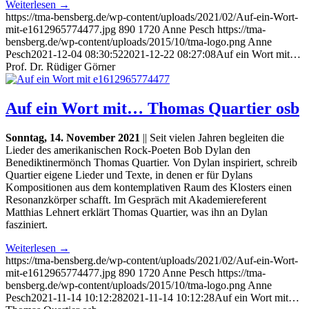
Weiterlesen
→
https://tma-bensberg.de/wp-content/uploads/2021/02/Auf-ein-Wort-
mit-e1612965774477.jpg
890
1720
Anne Pesch
https://tma-
bensberg.de/wp-content/uploads/2015/10/tma-logo.png
Anne
Pesch
2021-12-04 08:30:52
2021-12-22 08:27:08
Auf ein Wort mit…
Prof. Dr. Rüdiger Görner
Auf ein Wort mit… Thomas Quartier osb
Sonntag, 14. November 2021
|| Seit vielen Jahren begleiten die
Lieder des amerikanischen Rock-Poeten Bob Dylan den
Benediktinermönch Thomas Quartier. Von Dylan inspiriert, schreib
Quartier eigene Lieder und Texte, in denen er für Dylans
Kompositionen aus dem kontemplativen Raum des Klosters einen
Resonanzkörper schafft. Im Gespräch mit Akademiereferent
Matthias Lehnert erklärt Thomas Quartier, was ihn an Dylan
fasziniert.
Weiterlesen
→
https://tma-bensberg.de/wp-content/uploads/2021/02/Auf-ein-Wort-
mit-e1612965774477.jpg
890
1720
Anne Pesch
https://tma-
bensberg.de/wp-content/uploads/2015/10/tma-logo.png
Anne
Pesch
2021-11-14 10:12:28
2021-11-14 10:12:28
Auf ein Wort mit…