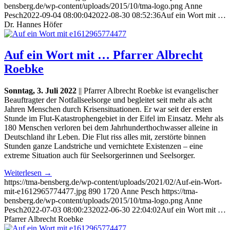
bensberg.de/wp-content/uploads/2015/10/tma-logo.png
Anne
Pesch
2022-09-04 08:00:04
2022-08-30 08:52:36
Auf ein Wort mit …
Dr. Hannes Höfer
Auf ein Wort mit … Pfarrer Albrecht
Roebke
Sonntag, 3. Juli 2022
|| Pfarrer Albrecht Roebke ist evangelischer
Beauftragter der Notfallseelsorge und begleitet seit mehr als acht
Jahren Menschen durch Krisensituationen. Er war seit der ersten
Stunde im Flut-Katastrophengebiet in der Eifel im Einsatz. Mehr als
180 Menschen verloren bei dem Jahrhunderthochwasser alleine in
Deutschland ihr Leben. Die Flut riss alles mit, zerstörte binnen
Stunden ganze Landstriche und vernichtete Existenzen – eine
extreme Situation auch für Seelsorgerinnen und Seelsorger.
Weiterlesen
→
https://tma-bensberg.de/wp-content/uploads/2021/02/Auf-ein-Wort-
mit-e1612965774477.jpg
890
1720
Anne Pesch
https://tma-
bensberg.de/wp-content/uploads/2015/10/tma-logo.png
Anne
Pesch
2022-07-03 08:00:23
2022-06-30 22:04:02
Auf ein Wort mit …
Pfarrer Albrecht Roebke