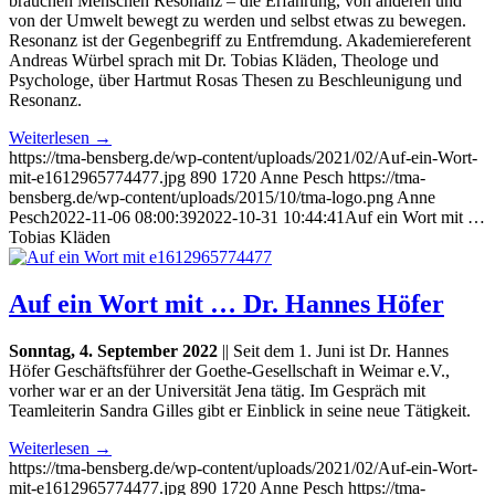
brauchen Menschen Resonanz – die Erfahrung, von anderen und
von der Umwelt bewegt zu werden und selbst etwas zu bewegen.
Resonanz ist der Gegenbegriff zu Entfremdung. Akademiereferent
Andreas Würbel sprach mit Dr. Tobias Kläden, Theologe und
Psychologe, über Hartmut Rosas Thesen zu Beschleunigung und
Resonanz.
Weiterlesen
→
https://tma-bensberg.de/wp-content/uploads/2021/02/Auf-ein-Wort-
mit-e1612965774477.jpg
890
1720
Anne Pesch
https://tma-
bensberg.de/wp-content/uploads/2015/10/tma-logo.png
Anne
Pesch
2022-11-06 08:00:39
2022-10-31 10:44:41
Auf ein Wort mit …
Tobias Kläden
Auf ein Wort mit … Dr. Hannes Höfer
Sonntag, 4. September 2022
|| Seit dem 1. Juni ist Dr. Hannes
Höfer Geschäftsführer der Goethe-Gesellschaft in Weimar e.V.,
vorher war er an der Universität Jena tätig. Im Gespräch mit
Teamleiterin Sandra Gilles gibt er Einblick in seine neue Tätigkeit.
Weiterlesen
→
https://tma-bensberg.de/wp-content/uploads/2021/02/Auf-ein-Wort-
mit-e1612965774477.jpg
890
1720
Anne Pesch
https://tma-