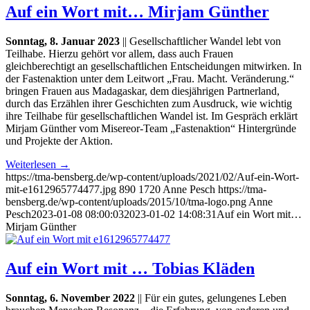
Auf ein Wort mit… Mirjam Günther
Sonntag, 8. Januar 2023
|| Gesellschaftlicher Wandel lebt von
Teilhabe. Hierzu gehört vor allem, dass auch Frauen
gleichberechtigt an gesellschaftlichen Entscheidungen mitwirken. In
der Fastenaktion unter dem Leitwort „Frau. Macht. Veränderung.“
bringen Frauen aus Madagaskar, dem diesjährigen Partnerland,
durch das Erzählen ihrer Geschichten zum Ausdruck, wie wichtig
ihre Teilhabe für gesellschaftlichen Wandel ist. Im Gespräch erklärt
Mirjam Günther vom Misereor-Team „Fastenaktion“ Hintergründe
und Projekte der Aktion.
Weiterlesen
→
https://tma-bensberg.de/wp-content/uploads/2021/02/Auf-ein-Wort-
mit-e1612965774477.jpg
890
1720
Anne Pesch
https://tma-
bensberg.de/wp-content/uploads/2015/10/tma-logo.png
Anne
Pesch
2023-01-08 08:00:03
2023-01-02 14:08:31
Auf ein Wort mit…
Mirjam Günther
Auf ein Wort mit … Tobias Kläden
Sonntag, 6. November 2022
|| Für ein gutes, gelungenes Leben