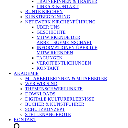
TRAINERINNEN & TRAINER
LINKS & KONTAKT
BUNTE KIRCHEN
KUNSTBEGEGNUNG
NETZWERK KIRCHENFÜHRUNG
ÜBER UNS
GESCHICHTE
MITWIRKENDE DER
ARBEITSGEMEINSCHAFT
INFORMATIONEN ÜBER DIE
MITWIRKENDEN
TAGUNGEN
VERÖFFENTLICHUNGEN
KONTAKT
AKADEMIE
MITARBEITERINNEN & MITARBEITER
WER WIR SIND
THEMENSCHWERPUNKTE
DOWNLOADS
DIGITALE KULTURERLEBNISSE
BÜCHER & KUNSTFÜHRER
SCHUTZKONZEPT
STELLENANGEBOTE
KONTAKT