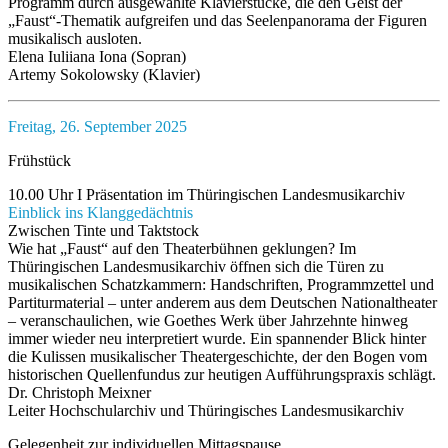
Programm durch ausgewählte Klavierstücke, die den Geist der
„Faust“-Thematik aufgreifen und das Seelenpanorama der Figuren
musikalisch ausloten.
Elena Iuliiana Iona (Sopran)
Artemy Sokolowsky (Klavier)
Freitag, 26. September 2025
Frühstück
10.00 Uhr I Präsentation im Thüringischen Landesmusikarchiv
Einblick ins Klanggedächtnis
Zwischen Tinte und Taktstock
Wie hat „Faust“ auf den Theaterbühnen geklungen? Im
Thüringischen Landesmusikarchiv öffnen sich die Türen zu
musikalischen Schatzkammern: Handschriften, Programmzettel und
Partiturmaterial – unter anderem aus dem Deutschen Nationaltheater
– veranschaulichen, wie Goethes Werk über Jahrzehnte hinweg
immer wieder neu interpretiert wurde. Ein spannender Blick hinter
die Kulissen musikalischer Theatergeschichte, der den Bogen vom
historischen Quellenfundus zur heutigen Aufführungspraxis schlägt.
Dr. Christoph Meixner
Leiter Hochschularchiv und Thüringisches Landesmusikarchiv
Gelegenheit zur individuellen Mittagspause