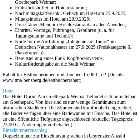
Goethepark Weimar;
Frühstücksbuffet im Hotelrestaurant;
Nachmittagskaffee inkl. Gebäck im Hotel am 25.9.2025;
Mittagsimbiss im Hotel am 28.9.2025;
Drei-Gänge-Menü im Hotelrestaurant an allen Abenden;
Eintritte, Vorträge, Führungen, Gebühren (u. a. für
Tagungsräume und Technik);
Karte für die Aufführung „Iphigenie auf Tauris“ im
Deutschen Nationaltheater am 27.9.2025 (Preiskategorie 6,
Platzgruppe a);
Bereitstellung eines Funk-Kopfhörersystems;
Kulturförderabgabe an die Stadt Weimar.
Rabatt für Erstbucherinnen und -bucher: 15,00 € p.P. (Details:
www.tma-bensberg.de/erstbucherrabatt)
Hotel
Das Hotel Dorint Am Goethepark Weimar befindet sich unmittelbar
am Goethepark. Von hier sind es nur wenige Gehminuten zum
historischen Stadtkern. Die Zimmer sind komfortabel eingerichtet,
alle Bäder verfügen über eine Badewanne mit Dusche. Das Hotel ist
an eine öffentliche Tiefgarage angeschlossen (aktueller Tagespreis:
23,00 € - Änderungen vorbehalten).
Einzelzimmerzuschlag
Doppelzimmer zur Einzelnutzung stehen in begrenzter Anzahl