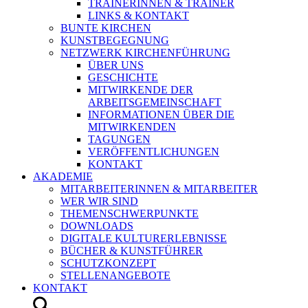
TRAINERINNEN & TRAINER
LINKS & KONTAKT
BUNTE KIRCHEN
KUNSTBEGEGNUNG
NETZWERK KIRCHENFÜHRUNG
ÜBER UNS
GESCHICHTE
MITWIRKENDE DER
ARBEITSGEMEINSCHAFT
INFORMATIONEN ÜBER DIE
MITWIRKENDEN
TAGUNGEN
VERÖFFENTLICHUNGEN
KONTAKT
AKADEMIE
MITARBEITERINNEN & MITARBEITER
WER WIR SIND
THEMENSCHWERPUNKTE
DOWNLOADS
DIGITALE KULTURERLEBNISSE
BÜCHER & KUNSTFÜHRER
SCHUTZKONZEPT
STELLENANGEBOTE
KONTAKT