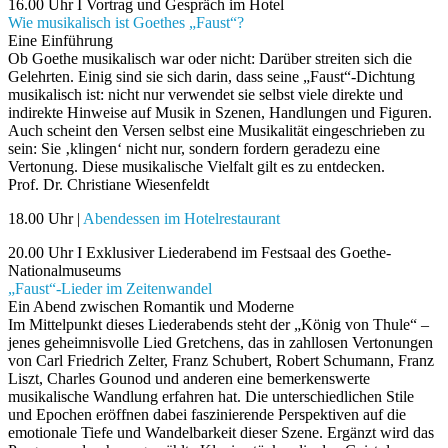
16.00 Uhr I Vortrag und Gespräch im Hotel
Wie musikalisch ist Goethes „Faust“?
Eine Einführung
Ob Goethe musikalisch war oder nicht: Darüber streiten sich die
Gelehrten. Einig sind sie sich darin, dass seine „Faust“-Dichtung
musikalisch ist: nicht nur verwendet sie selbst viele direkte und
indirekte Hinweise auf Musik in Szenen, Handlungen und Figuren.
Auch scheint den Versen selbst eine Musikalität eingeschrieben zu
sein: Sie ‚klingen‘ nicht nur, sondern fordern geradezu eine
Vertonung. Diese musikalische Vielfalt gilt es zu entdecken.
Prof. Dr. Christiane Wiesenfeldt
18.00 Uhr |
Abendessen im Hotelrestaurant
20.00 Uhr I Exklusiver Liederabend im Festsaal des Goethe-
Nationalmuseums
„Faust“-Lieder im Zeitenwandel
Ein Abend zwischen Romantik und Moderne
Im Mittelpunkt dieses Liederabends steht der „König von Thule“ –
jenes geheimnisvolle Lied Gretchens, das in zahllosen Vertonungen
von Carl Friedrich Zelter, Franz Schubert, Robert Schumann, Franz
Liszt, Charles Gounod und anderen eine bemerkenswerte
musikalische Wandlung erfahren hat. Die unterschiedlichen Stile
und Epochen eröffnen dabei faszinierende Perspektiven auf die
emotionale Tiefe und Wandelbarkeit dieser Szene. Ergänzt wird das