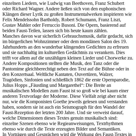
einzelnen Liedern, wie Ludwig van Beethoven, Franz Schubert
oder Richard Wagner. Andere ließen sich von den euphonischen
Klängen dieser Lyrik zu großen Instrumentalwerken inspirieren wie
Felix Mendelssohn Bartholdy, Robert Schumann, Franz Liszt,
Gustav Mahler oder Ferruccio Busoni. Die Opern, basierend auf
beiden Faust-Teilen, lassen sich bis heute kaum zählen.
Manches davon war sicherlich Gebrauchsmusik, dafür gedacht, sich
im bürgerlichen Wohnzimmer oder dem mondänen Salon des 19.
Jahrhunderts an den wunderbar klingenden Gedichten zu erfreuen
und sie nachhaltig im kulturellen Gedächtnis zu verankern. Dies
trifft vor allem auf die unzähligen kleinen Lieder und Chorwerke zu.
Andere Kompositionen stellten die Musik, den Tanz oder die
Pantomime gleichberechtigt neben den Text auf die Bühne oder in
den Konzertsaal. Weltliche Kantaten, Ouvertüren, Walzer,
Tragödien, Sinfonien und schließlich 1862 die erste Opernparodie,
Julius Hopps „Fäustling und Margarethel“: Die Breite an
musikalischen Modellen zum Faust ist so groß wie bei kaum einer
anderen Textvorlage der Moderne. Diese Vielfalt zeigt aber nicht
nur, wie die Komponisten Goethe jeweils gelesen und verstanden
haben, sondern sie ist auch ein Seismograph für den Wandel der
Faust-Rezeption der letzten 200 Jahre. Und sie verweist darauf,
welche Dimensionen dieses Textes genuin musikalisch sind:
einzelne Szenen ebenso wie Regieanweisungen, Textrhythmen
ebenso wie durch die Texte erzeugten Bilder und Semantiken.
In Vorträgen und Gesprächen wird die Wirkung des Faust-Textes in