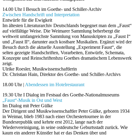
14.00 Uhr I Besuch im Goethe- und Schiller-Archiv
Zwischen Handschrift und Interpretation
Entwürfe für die Ewigkeit
Im ältesten Literaturarchiv Deutschlands begegnet man dem „Faust“
auf vielfältige Weise. Die Weimarer Sammlung beherbergt die
weltweit umfangreichste Sammlung von Manuskripten zu „Faust I“
und „Faust II“, darunter auch kostbare Musikalien. Ergänzt wird der
Besuch durch die aktuelle Ausstellung „Experiment Faust“, die
selten gezeigte Handschriften, Vorarbeiten, Entwürfe, Schemata,
Konzepte und Reinschriftenbzu Goethes dramatischem Lebenswerk
zeigt.
Ulrike Roesler, Musikwissenschaftlerin
Dr. Christian Hain, Direktor des Goethe- und Schiller-Archivs
18.00 Uhr |
Abendessen im Hotelrestaurant
19.30 Uhr I Dialog im Festsaal des Goethe-Nationalmuseums
„Faust“-Musik in Ost und West
Im Dialog mit Peter Gülke
Der Dirigent und Musikwissenschaftler Peter Gülke, geboren 1934
in Weimar, blieb 1983 nach einer Orchestertournee in der
Bundesrepublik und kehrte erst 2012, lange nach der
Wiedervereinigung, in seine ostdeutsche Geburtsstadt zurück. Wie
kaum ein anderer Künstler hat er das Denken über und