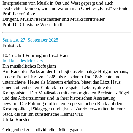
Interpretieren von Musik in Ost und West geprägt und auch
beobachten können, wie und warum man Goethes „Faust“ vertonte.
Prof. Peter Gülke
Dirigent, Musikwissenschaftler und Musikschriftsteller
Prof. Dr. Christiane Wiesenfeldt
Samstag, 27. September 2025
Frühstück
10.45 Uhr I Führung im Liszt-Haus
Im Haus des Meisters
Ein musikalisches Refugium
Am Rand des Parks an der Ilm liegt das ehemalige Hofgärtnerhaus,
in dem Franz Liszt von 1869 bis zu seinem Tod 1886 lebte und
unterrichtete. Heute als Museum erhalten, bietet das Liszt-Haus
einen authentischen Einblick in die späten Lebensjahre des
Komponisten. Der Musiksalon mit dem originalen Bechstein-Flügel
und das Arbeitszimmer sind in ihrer historischen Ausstattung
bewahrt. Die Führung eröffnet einen persönlichen Blick auf den
Kosmopoliten, Pädagogen und „Faust“-Vertoner – mitten in jener
Stadt, die für ihn künstlerische Heimat war.
Ulrike Roesler
Gelegenheit zur individuellen Mittagspause