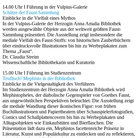
14.00 Uhr I Führung in der Vulpius-Galerie
Schätze der Faust-Sammlung
Einblicke in die Vielfalt eines Mythos
In der Vulpius-Galerie der Herzogin Anna Amalia Bibliothek
werden ausgewählte Objekte aus der weltweit größten Faust-
Sammlung präsentiert. Die Ausstellung zeigt insbesondere die
mediale Vielfalt des Faust-Stoffs: von historischen Zauberbüchern
über eindrucksvolle Illustrationen bis hin zu Werbeplakaten zum
Thema „Faust“.
Dr. Claudia Streim
Wissenschaftliche Bibliothekarin und Kuratorin
15.00 Uhr I Führung im Studienzentrum
Teuflisch! Mephisto in der Bibliothek
Einblicke in die Vielgestaltigkeit des Verführers
Im Studienzentrum der Herzogin Anna Amalia Bibliothek wird
Mephistopheles, der diabolische Gegenspieler von Goethes Faust,
aus ungewöhnlichen Perspektiven beleuchtet. Die Ausstellung zeigt
die mediale Wandlung dieser ikonischen Figur: von frühen
Buchillustrationen und Papiertheatern über Schauspielerfotografien,
Comics und Schallplattencovern bis hin zu Werbeplakaten und
Alltagsobjekten wie Einkaufstüten und Bierflaschen. Die
Präsentation lädt dazu ein, Mephistos facettenreiche Präsenz in
Literatur, Kunst und Populärkultur zu entdecken und zu reflektieren,