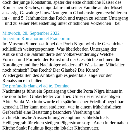
doch der junge Konstantin, später der erste christliche Kaiser des
Römischen Reiches, einige Jahre mit seiner Familie an der Mosel
ansässig. Gewaltige Umwälzungen in Glaubensfragen erschütterten
im 4. und 5. Jahrhundert das Reich und trugen zu seinem Untergang
- und zu seiner Neuerstehung unter christlichen Vorzeichen - bei.
Mittwoch, 28. September 2022
Imperium Romanorum et Francorum
Im Museum Simeonsstift bei der Porta Nigra wird die Geschichte
schließlich weitergesponnen: Was überlebt den Untergang der
Antike und die Jahrhunderte der Völkerwanderung? Welche
Formen und Formeln der Kunst und der Geschichte nehmen die
Karolinger und ihre Nachfolger wieder auf? Was ist am Mittelalter
noch römisch? Das Recht? Der Glaube? Die Kunst?
Wiedergeburten des Antiken gab es jedenfalls lange vor der
Renaissance in Italien.
De profundis clamavi ad te, Domine
Nachmittags führt ein Spaziergang über die Porta Nigra hinaus in
die nördlichen Gräberfelder vor Trier. Unter der einst mächtigen
Abtei Sankt Maximin wurde ein spätrömischer Friedhof begehbar
gemacht. Hier kann man studieren, wie in einem frühchristlichen
Gräberfeld eine Bestattung besondere Verehrung und
architektonische Auszeichnung erlangt und schließlich als
Heiligengrab für einen stetigen Pilgerstrom sorgt. Auch in der nahen
Kirche Sankt Paulinus liegt ein lokaler Kirchenvater.