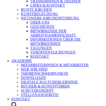
TRAINERINNEN & TRAINER
LINKS & KONTAKT
BUNTE KIRCHEN
KUNSTBEGEGNUNG
NETZWERK KIRCHENFÜHRUNG
ÜBER UNS
GESCHICHTE
MITWIRKENDE DER
ARBEITSGEMEINSCHAFT
INFORMATIONEN ÜBER DIE
MITWIRKENDEN
TAGUNGEN
VERÖFFENTLICHUNGEN
KONTAKT
AKADEMIE
MITARBEITERINNEN & MITARBEITER
WER WIR SIND
THEMENSCHWERPUNKTE
DOWNLOADS
DIGITALE KULTURERLEBNISSE
BÜCHER & KUNSTFÜHRER
SCHUTZKONZEPT
STELLENANGEBOTE
KONTAKT