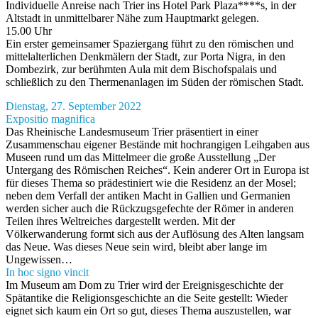
Individuelle Anreise nach Trier ins Hotel Park Plaza****s, in der
Altstadt in unmittelbarer Nähe zum Hauptmarkt gelegen.
15.00 Uhr
Ein erster gemeinsamer Spaziergang führt zu den römischen und
mittelalterlichen Denkmälern der Stadt, zur Porta Nigra, in den
Dombezirk, zur berühmten Aula mit dem Bischofspalais und
schließlich zu den Thermenanlagen im Süden der römischen Stadt.
Dienstag, 27. September 2022
Expositio magnifica
Das Rheinische Landesmuseum Trier präsentiert in einer
Zusammenschau eigener Bestände mit hochrangigen Leihgaben aus
Museen rund um das Mittelmeer die große Ausstellung „Der
Untergang des Römischen Reiches“. Kein anderer Ort in Europa ist
für dieses Thema so prädestiniert wie die Residenz an der Mosel;
neben dem Verfall der antiken Macht in Gallien und Germanien
werden sicher auch die Rückzugsgefechte der Römer in anderen
Teilen ihres Weltreiches dargestellt werden. Mit der
Völkerwanderung formt sich aus der Auflösung des Alten langsam
das Neue. Was dieses Neue sein wird, bleibt aber lange im
Ungewissen…
In hoc signo vincit
Im Museum am Dom zu Trier wird der Ereignisgeschichte der
Spätantike die Religionsgeschichte an die Seite gestellt: Wieder
eignet sich kaum ein Ort so gut, dieses Thema auszustellen, war