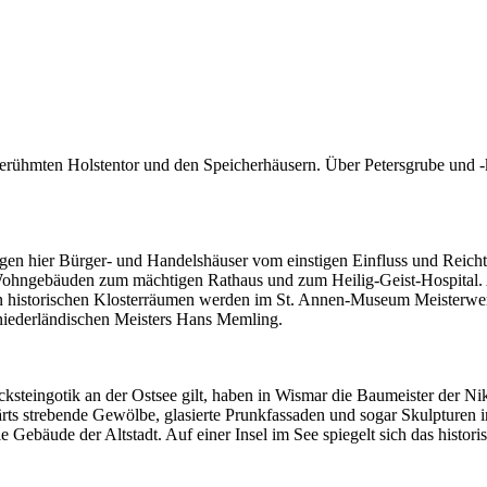
ühmten Holstentor und den Speicherhäusern. Über Petersgrube und -kir
eugen hier Bürger- und Handelshäuser vom einstigen Einfluss und Reicht
ohngebäuden zum mächtigen Rathaus und zum Heilig-Geist-Hospital. 
historischen Klosterräumen werden im St. Annen-Museum Meisterwerke
s niederländischen Meisters Hans Memling.
steingotik an der Ostsee gilt, haben in Wismar die Baumeister der Ni
s strebende Gewölbe, glasierte Prunkfassaden und sogar Skulpturen in
 Gebäude der Altstadt. Auf einer Insel im See spiegelt sich das histor