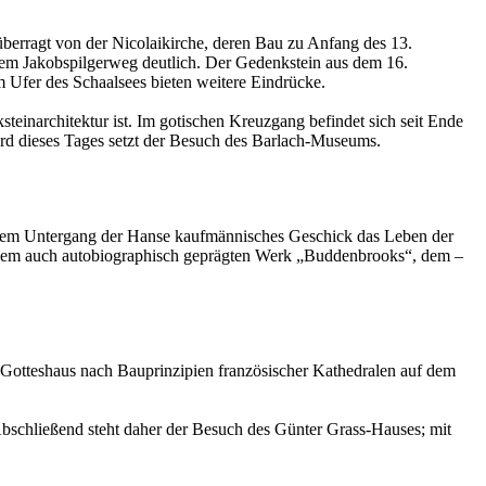
überragt von der Nicolaikirche, deren Bau zu Anfang des 13.
dem Jakobspilgerweg deutlich. Der Gedenkstein aus dem 16.
m Ufer des Schaalsees bieten weitere Eindrücke.
einarchitektur ist. Im gotischen Kreuzgang befindet sich seit Ende
ord dieses Tages setzt der Besuch des Barlach-Museums.
 dem Untergang der Hanse kaufmännisches Geschick das Leben der
einem auch autobiographisch geprägten Werk „Buddenbrooks“, dem –
as Gotteshaus nach Bauprinzipien französischer Kathedralen auf dem
bschließend steht daher der Besuch des Günter Grass-Hauses; mit