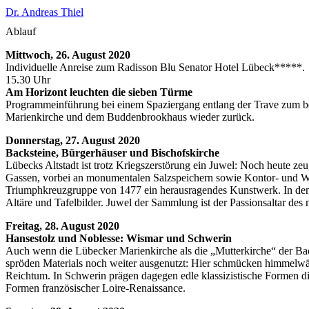
Dr. Andreas Thiel
Ablauf
Mittwoch, 26. August 2020
Individuelle Anreise zum Radisson Blu Senator Hotel Lübeck*****.
15.30 Uhr
Am Horizont leuchten die sieben Türme
Programmeinführung bei einem Spaziergang entlang der Trave zum ber
Marienkirche und dem Buddenbrookhaus wieder zurück.
Donnerstag, 27. August 2020
Backsteine, Bürgerhäuser und Bischofskirche
Lübecks Altstadt ist trotz Kriegszerstörung ein Juwel: Noch heute z
Gassen, vorbei an monumentalen Salzspeichern sowie Kontor- und W
Triumphkreuzgruppe von 1477 ein herausragendes Kunstwerk. In den 
Altäre und Tafelbilder. Juwel der Sammlung ist der Passionsaltar de
Freitag, 28. August 2020
Hansestolz und Noblesse: Wismar und Schwerin
Auch wenn die Lübecker Marienkirche als die „Mutterkirche“ der Back
spröden Materials noch weiter ausgenutzt: Hier schmücken himmelwärt
Reichtum. In Schwerin prägen dagegen edle klassizistische Formen die
Formen französischer Loire-Renaissance.