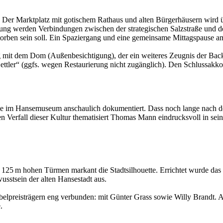
. Der Marktplatz mit gotischem Rathaus und alten Bürgerhäusern wird 
tung werden Verbindungen zwischen der strategischen Salzstraße und 
storben sein soll. Ein Spaziergang und eine gemeinsame Mittagspause a
g mit dem Dom (Außenbesichtigung), der ein weiteres Zeugnis der Backst
ettler“ (ggfs. wegen Restaurierung nicht zugänglich). Den Schlussakk
anse im Hansemuseum anschaulich dokumentiert. Dass noch lange nach
n Verfall dieser Kultur thematisiert Thomas Mann eindrucksvoll in s
ren 125 m hohen Türmen markant die Stadtsilhouette. Errichtet wurde d
sstsein der alten Hansestadt aus.
elpreisträgern eng verbunden: mit Günter Grass sowie Willy Brandt. A
.