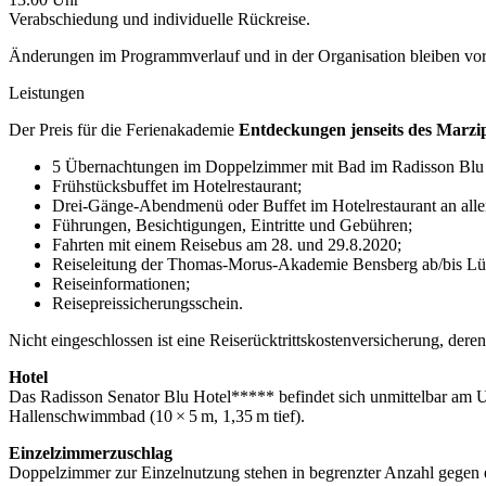
Verabschiedung und individuelle Rückreise.
Änderungen im Programmverlauf und in der Organisation bleiben vor
Leistungen
Der Preis für die Ferienakademie
Entdeckungen jenseits des Marzi
5 Übernachtungen im Doppelzimmer mit Bad im Radisson Blu 
Frühstücksbuffet im Hotelrestaurant;
Drei-Gänge-Abendmenü oder Buffet im Hotelrestaurant an alle
Führungen, Besichtigungen, Eintritte und Gebühren;
Fahrten mit einem Reisebus am 28. und 29.8.2020;
Reiseleitung der Thomas-Morus-Akademie Bensberg ab/bis Lübec
Reiseinformationen;
Reisepreissicherungsschein.
Nicht eingeschlossen ist eine Reiserücktrittskostenversicherung, der
Hotel
Das Radisson Senator Blu Hotel***** befindet sich unmittelbar am U
Hallenschwimmbad (10 × 5 m, 1,35 m tief).
Einzelzimmerzuschlag
Doppelzimmer zur Einzelnutzung stehen in begrenzter Anzahl gegen e