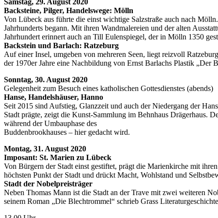
Samstag, 29. August 2020
Backsteine, Pilger, Handelswege: Mölln
Von Lübeck aus führte die einst wichtige Salzstraße auch nach Mölln
Jahrhunderts begann. Mit ihren Wandmalereien und der alten Ausstat
Jahrhundert erinnert auch an Till Eulenspiegel, der in Mölln 1350 ge
Backstein und Barlach: Ratzeburg
Auf einer Insel, umgeben von mehreren Seen, liegt reizvoll Ratzebur
der 1970er Jahre eine Nachbildung von Ernst Barlachs Plastik „Der B
Sonntag, 30. August 2020
Gelegenheit zum Besuch eines katholischen Gottesdienstes (abends)
Hanse, Handelshäuser, Hanno
Seit 2015 sind Aufstieg, Glanzzeit und auch der Niedergang der H
Stadt prägte, zeigt die Kunst-Sammlung im Behnhaus Drägerhaus. De
während der Umbauphase des
Buddenbrookhauses – hier gedacht wird.
Montag, 31. August 2020
Imposant: St. Marien zu Lübeck
Von Bürgern der Stadt einst gestiftet, prägt die Marienkirche mit ih
höchsten Punkt der Stadt und drückt Macht, Wohlstand und Selbstbewu
Stadt der Nobelpreisträger
Neben Thomas Mann ist die Stadt an der Trave mit zwei weiteren Nob
seinem Roman „Die Blechtrommel“ schrieb Grass Literaturgeschichte
13.00 Uhr