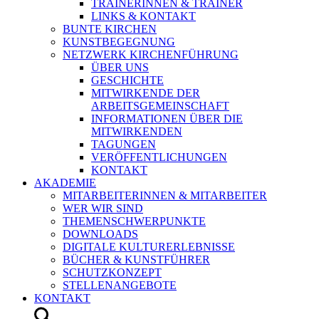
TRAINERINNEN & TRAINER
LINKS & KONTAKT
BUNTE KIRCHEN
KUNSTBEGEGNUNG
NETZWERK KIRCHENFÜHRUNG
ÜBER UNS
GESCHICHTE
MITWIRKENDE DER
ARBEITSGEMEINSCHAFT
INFORMATIONEN ÜBER DIE
MITWIRKENDEN
TAGUNGEN
VERÖFFENTLICHUNGEN
KONTAKT
AKADEMIE
MITARBEITERINNEN & MITARBEITER
WER WIR SIND
THEMENSCHWERPUNKTE
DOWNLOADS
DIGITALE KULTURERLEBNISSE
BÜCHER & KUNSTFÜHRER
SCHUTZKONZEPT
STELLENANGEBOTE
KONTAKT