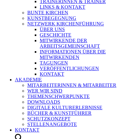
TRAINERINNEN & TRAINER
LINKS & KONTAKT
BUNTE KIRCHEN
KUNSTBEGEGNUNG
NETZWERK KIRCHENFÜHRUNG
ÜBER UNS
GESCHICHTE
MITWIRKENDE DER
ARBEITSGEMEINSCHAFT
INFORMATIONEN ÜBER DIE
MITWIRKENDEN
TAGUNGEN
VERÖFFENTLICHUNGEN
KONTAKT
AKADEMIE
MITARBEITERINNEN & MITARBEITER
WER WIR SIND
THEMENSCHWERPUNKTE
DOWNLOADS
DIGITALE KULTURERLEBNISSE
BÜCHER & KUNSTFÜHRER
SCHUTZKONZEPT
STELLENANGEBOTE
KONTAKT