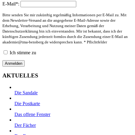
E-Mail*:
Bitte senden Sie mir zukünftig regelmäßig Informationen per E-Mail zu. Mit
dem Newsletter-Versand an die angegebene E-Mail-Adresse sowie der
Erhebung, Verarbeitung und Nutzung meiner Daten gemäß der
Datenschutzerklärung bin ich einverstanden. Mir ist bekannt, dass ich der
künftigen Zusendung jederzeit formlos durch die Zusendung einer E-Mail an
akademie@tma-bensberg.de
widersprechen kann. * Pflichtfelder
Ich stimme zu
AKTUELLES
Die Sandale
Die Postkarte
Das offene Fenster
Der Fächer