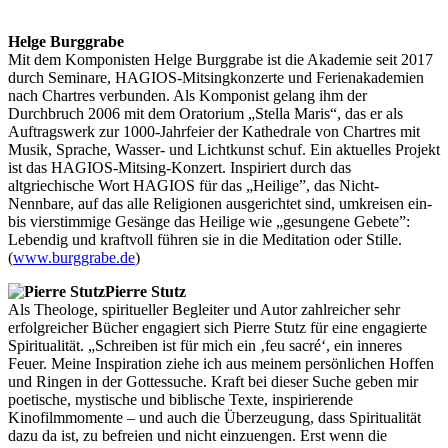
Helge Burggrabe
Mit dem Komponisten Helge Burggrabe ist die Akademie seit 2017
durch Seminare, HAGIOS-Mitsingkonzerte und Ferienakademien
nach Chartres verbunden. Als Komponist gelang ihm der
Durchbruch 2006 mit dem Oratorium „Stella Maris“, das er als
Auftragswerk zur 1000-Jahrfeier der Kathedrale von Chartres mit
Musik, Sprache, Wasser- und Lichtkunst schuf. Ein aktuelles Projekt
ist das HAGIOS-Mitsing-Konzert. Inspiriert durch das
altgriechische Wort HAGIOS für das „Heilige”, das Nicht-
Nennbare, auf das alle Religionen ausgerichtet sind, umkreisen ein-
bis vierstimmige Gesänge das Heilige wie „gesungene Gebete”:
Lebendig und kraftvoll führen sie in die Meditation oder Stille.
(
www.burggrabe.de
)
Pierre Stutz
Als Theologe, spiritueller Begleiter und Autor zahlreicher sehr
erfolgreicher Bücher engagiert sich Pierre Stutz für eine engagierte
Spiritualität. „Schreiben ist für mich ein ‚feu sacré‘, ein inneres
Feuer. Meine Inspiration ziehe ich aus meinem persönlichen Hoffen
und Ringen in der Gottessuche. Kraft bei dieser Suche geben mir
poetische, mystische und biblische Texte, inspirierende
Kinofilmmomente – und auch die Überzeugung, dass Spiritualität
dazu da ist, zu befreien und nicht einzuengen. Erst wenn die