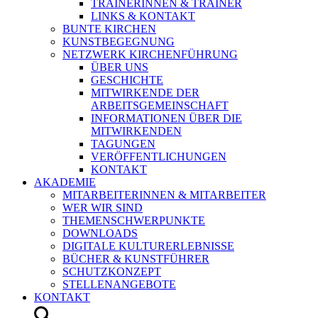
TRAINERINNEN & TRAINER
LINKS & KONTAKT
BUNTE KIRCHEN
KUNSTBEGEGNUNG
NETZWERK KIRCHENFÜHRUNG
ÜBER UNS
GESCHICHTE
MITWIRKENDE DER
ARBEITSGEMEINSCHAFT
INFORMATIONEN ÜBER DIE
MITWIRKENDEN
TAGUNGEN
VERÖFFENTLICHUNGEN
KONTAKT
AKADEMIE
MITARBEITERINNEN & MITARBEITER
WER WIR SIND
THEMENSCHWERPUNKTE
DOWNLOADS
DIGITALE KULTURERLEBNISSE
BÜCHER & KUNSTFÜHRER
SCHUTZKONZEPT
STELLENANGEBOTE
KONTAKT