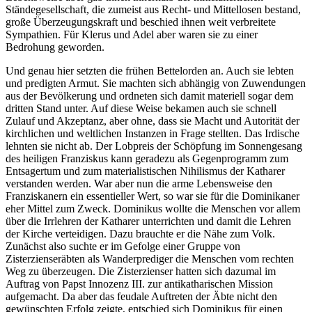
Ständegesellschaft, die zumeist aus Recht- und Mittellosen bestand,
große Überzeugungskraft und beschied ihnen weit verbreitete
Sympathien. Für Klerus und Adel aber waren sie zu einer
Bedrohung geworden.
Und genau hier setzten die frühen Bettelorden an. Auch sie lebten
und predigten Armut. Sie machten sich abhängig von Zuwendungen
aus der Bevölkerung und ordneten sich damit materiell sogar dem
dritten Stand unter. Auf diese Weise bekamen auch sie schnell
Zulauf und Akzeptanz, aber ohne, dass sie Macht und Autorität der
kirchlichen und weltlichen Instanzen in Frage stellten. Das Irdische
lehnten sie nicht ab. Der Lobpreis der Schöpfung im Sonnengesang
des heiligen Franziskus kann geradezu als Gegenprogramm zum
Entsagertum und zum materialistischen Nihilismus der Katharer
verstanden werden. War aber nun die arme Lebensweise den
Franziskanern ein essentieller Wert, so war sie für die Dominikaner
eher Mittel zum Zweck. Dominikus wollte die Menschen vor allem
über die Irrlehren der Katharer unterrichten und damit die Lehren
der Kirche verteidigen. Dazu brauchte er die Nähe zum Volk.
Zunächst also suchte er im Gefolge einer Gruppe von
Zisterzienseräbten als Wanderprediger die Menschen vom rechten
Weg zu überzeugen. Die Zisterzienser hatten sich dazumal im
Auftrag von Papst Innozenz III. zur antikatharischen Mission
aufgemacht. Da aber das feudale Auftreten der Äbte nicht den
gewünschten Erfolg zeigte, entschied sich Dominikus für einen