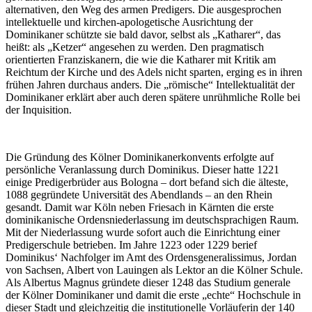
alternativen, den Weg des armen Predigers. Die ausgesprochen
intellektuelle und kirchen-apologetische Ausrichtung der
Dominikaner schützte sie bald davor, selbst als „Katharer“, das
heißt: als „Ketzer“ angesehen zu werden. Den pragmatisch
orientierten Franziskanern, die wie die Katharer mit Kritik am
Reichtum der Kirche und des Adels nicht sparten, erging es in ihren
frühen Jahren durchaus anders. Die „römische“ Intellektualität der
Dominikaner erklärt aber auch deren spätere unrühmliche Rolle bei
der Inquisition.
Die Gründung des Kölner Dominikanerkonvents erfolgte auf
persönliche Veranlassung durch Dominikus. Dieser hatte 1221
einige Predigerbrüder aus Bologna – dort befand sich die älteste,
1088 gegründete Universität des Abendlands – an den Rhein
gesandt. Damit war Köln neben Friesach in Kärnten die erste
dominikanische Ordensniederlassung im deutschsprachigen Raum.
Mit der Niederlassung wurde sofort auch die Einrichtung einer
Predigerschule betrieben. Im Jahre 1223 oder 1229 berief
Dominikus‘ Nachfolger im Amt des Ordensgeneralissimus, Jordan
von Sachsen, Albert von Lauingen als Lektor an die Kölner Schule.
Als Albertus Magnus gründete dieser 1248 das Studium generale
der Kölner Dominikaner und damit die erste „echte“ Hochschule in
dieser Stadt und gleichzeitig die institutionelle Vorläuferin der 140