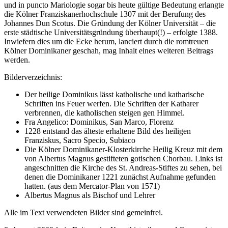
und in puncto Mariologie sogar bis heute gültige Bedeutung erlangte
die Kölner Franziskanerhochschule 1307 mit der Berufung des
Johannes Dun Scotus. Die Gründung der Kölner Universität – die
erste städtische Universitätsgründung überhaupt(!) – erfolgte 1388.
Inwiefern dies um die Ecke herum, lanciert durch die romtreuen
Kölner Dominikaner geschah, mag Inhalt eines weiteren Beitrags
werden.
Bilderverzeichnis:
Der heilige Dominikus lässt katholische und katharische
Schriften ins Feuer werfen. Die Schriften der Katharer
verbrennen, die katholischen steigen gen Himmel.
Fra Angelico: Dominikus, San Marco, Florenz
1228 entstand das älteste erhaltene Bild des heiligen
Franziskus, Sacro Specio, Subiaco
Die Kölner Dominikaner-Klosterkirche Heilig Kreuz mit dem
von Albertus Magnus gestifteten gotischen Chorbau. Links ist
angeschnitten die Kirche des St. Andreas-Stiftes zu sehen, bei
denen die Dominikaner 1221 zunächst Aufnahme gefunden
hatten. (aus dem Mercator-Plan von 1571)
Albertus Magnus als Bischof und Lehrer
Alle im Text verwendeten Bilder sind gemeinfrei.