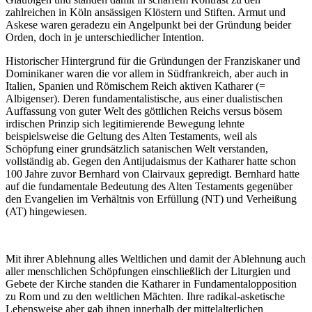
zahlreichen in Köln ansässigen Klöstern und Stiften. Armut und
Askese waren geradezu ein Angelpunkt bei der Gründung beider
Orden, doch in je unterschiedlicher Intention.
Historischer Hintergrund für die Gründungen der Franziskaner und
Dominikaner waren die vor allem in Südfrankreich, aber auch in
Italien, Spanien und Römischem Reich aktiven Katharer (=
Albigenser). Deren fundamentalistische, aus einer dualistischen
Auffassung von guter Welt des göttlichen Reichs versus bösem
irdischen Prinzip sich legitimierende Bewegung lehnte
beispielsweise die Geltung des Alten Testaments, weil als
Schöpfung einer grundsätzlich satanischen Welt verstanden,
vollständig ab. Gegen den Antijudaismus der Katharer hatte schon
100 Jahre zuvor Bernhard von Clairvaux gepredigt. Bernhard hatte
auf die fundamentale Bedeutung des Alten Testaments gegenüber
den Evangelien im Verhältnis von Erfüllung (NT) und Verheißung
(AT) hingewiesen.
Mit ihrer Ablehnung alles Weltlichen und damit der Ablehnung auch
aller menschlichen Schöpfungen einschließlich der Liturgien und
Gebete der Kirche standen die Katharer in Fundamentalopposition
zu Rom und zu den weltlichen Mächten. Ihre radikal-asketische
Lebensweise aber gab ihnen innerhalb der mittelalterlichen