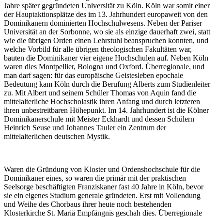
Jahre später gegründeten Universität zu Köln. Köln war somit einer
der Hauptaktionsplätze des im 13. Jahrhundert europaweit von den
Dominikanern dominierten Hochschulwesens. Neben der Pariser
Universität an der Sorbonne, wo sie als einzige dauerhaft zwei, statt
wie die übrigen Orden einen Lehrstuhl beanspruchen konnten, und
welche Vorbild für alle übrigen theologischen Fakultäten war,
bauten die Dominikaner vier eigene Hochschulen auf. Neben Köln
waren dies Montpellier, Bologna und Oxford. Überregionale, und
man darf sagen: für das europäische Geistesleben epochale
Bedeutung kam Köln durch die Berufung Alberts zum Studienleiter
zu. Mit Albert und seinem Schüler Thomas von Aquin fand die
mittelalterliche Hochscholastik ihren Anfang und durch letzteren
ihren unbestreitbaren Höhepunkt. Im 14. Jahrhundert ist die Kölner
Dominikanerschule mit Meister Eckhardt und dessen Schülern
Heinrich Seuse und Johannes Tauler ein Zentrum der
mittelalterlichen deutschen Mystik.
Waren die Gründung von Kloster und Ordenshochschule für die
Dominikaner eines, so waren die primär mit der praktischen
Seelsorge beschäftigten Franziskaner fast 40 Jahre in Köln, bevor
sie ein eigenes Studium generale gründeten. Erst mit Vollendung
und Weihe des Chorbaus ihrer heute noch bestehenden
Klosterkirche St. Mariä Empfängnis geschah dies. Überregionale