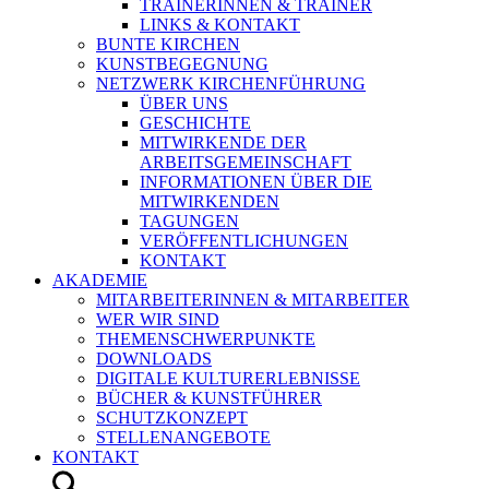
TRAINERINNEN & TRAINER
LINKS & KONTAKT
BUNTE KIRCHEN
KUNSTBEGEGNUNG
NETZWERK KIRCHENFÜHRUNG
ÜBER UNS
GESCHICHTE
MITWIRKENDE DER
ARBEITSGEMEINSCHAFT
INFORMATIONEN ÜBER DIE
MITWIRKENDEN
TAGUNGEN
VERÖFFENTLICHUNGEN
KONTAKT
AKADEMIE
MITARBEITERINNEN & MITARBEITER
WER WIR SIND
THEMENSCHWERPUNKTE
DOWNLOADS
DIGITALE KULTURERLEBNISSE
BÜCHER & KUNSTFÜHRER
SCHUTZKONZEPT
STELLENANGEBOTE
KONTAKT