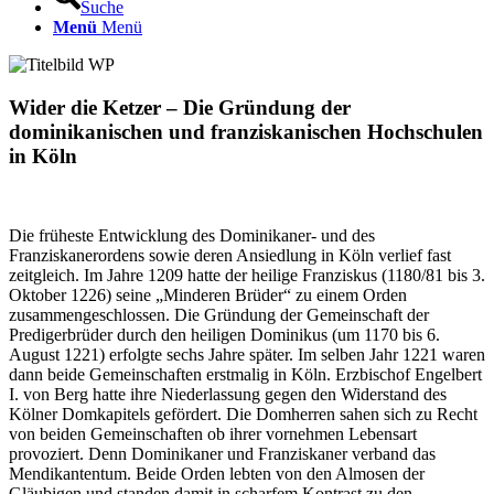
Suche
Menü
Menü
Wider die Ketzer – Die Gründung der
dominikanischen und franziskanischen Hochschulen
in Köln
Die früheste Entwicklung des Dominikaner- und des
Franziskanerordens sowie deren Ansiedlung in Köln verlief fast
zeitgleich. Im Jahre 1209 hatte der heilige Franziskus (1180/81 bis 3.
Oktober 1226) seine „Minderen Brüder“ zu einem Orden
zusammengeschlossen. Die Gründung der Gemeinschaft der
Predigerbrüder durch den heiligen Dominikus (um 1170 bis 6.
August 1221) erfolgte sechs Jahre später. Im selben Jahr 1221 waren
dann beide Gemeinschaften erstmalig in Köln. Erzbischof Engelbert
I. von Berg hatte ihre Niederlassung gegen den Widerstand des
Kölner Domkapitels gefördert. Die Domherren sahen sich zu Recht
von beiden Gemeinschaften ob ihrer vornehmen Lebensart
provoziert. Denn Dominikaner und Franziskaner verband das
Mendikantentum. Beide Orden lebten von den Almosen der
Gläubigen und standen damit in scharfem Kontrast zu den