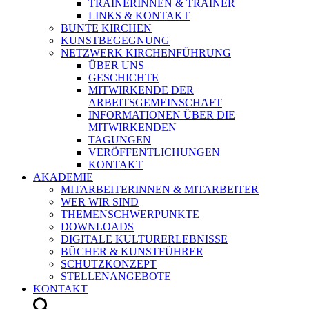
TRAINERINNEN & TRAINER
LINKS & KONTAKT
BUNTE KIRCHEN
KUNSTBEGEGNUNG
NETZWERK KIRCHENFÜHRUNG
ÜBER UNS
GESCHICHTE
MITWIRKENDE DER
ARBEITSGEMEINSCHAFT
INFORMATIONEN ÜBER DIE
MITWIRKENDEN
TAGUNGEN
VERÖFFENTLICHUNGEN
KONTAKT
AKADEMIE
MITARBEITERINNEN & MITARBEITER
WER WIR SIND
THEMENSCHWERPUNKTE
DOWNLOADS
DIGITALE KULTURERLEBNISSE
BÜCHER & KUNSTFÜHRER
SCHUTZKONZEPT
STELLENANGEBOTE
KONTAKT