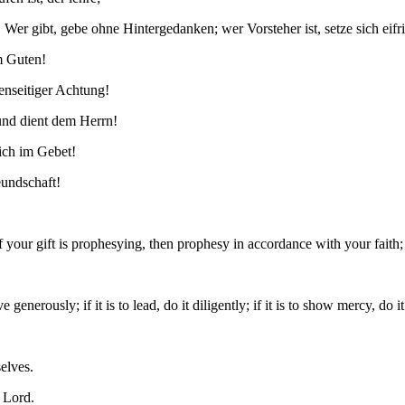
er gibt, gebe ohne Hintergedanken; wer Vorsteher ist, setze sich eifrig
m Guten!
genseitiger Achtung!
 und dient dem Herrn!
lich im Gebet!
eundschaft!
If your gift is prophesying, then prophesy in accordance with your faith;
 generously; if it is to lead, do it diligently; if it is to show mercy, do it
elves.
e Lord.