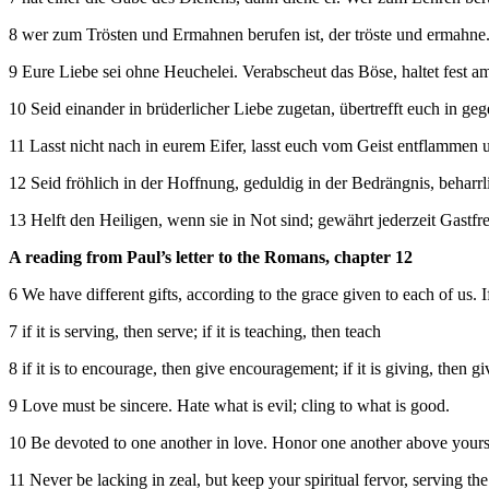
8 wer zum Trösten und Ermahnen berufen ist, der tröste und ermahne. W
9 Eure Liebe sei ohne Heuchelei. Verabscheut das Böse, haltet fest a
10 Seid einander in brüderlicher Liebe zugetan, übertrefft euch in ge
11 Lasst nicht nach in eurem Eifer, lasst euch vom Geist entflammen
12 Seid fröhlich in der Hoffnung, geduldig in der Bedrängnis, beharr
13 Helft den Heiligen, wenn sie in Not sind; gewährt jederzeit Gastfr
A reading from Paul’s letter to the Romans, chapter 12
6 We have different gifts, according to the grace given to each of us. 
7 if it is serving, then serve; if it is teaching, then teach
8 if it is to encourage, then give encouragement; if it is giving, then give
9 Love must be sincere. Hate what is evil; cling to what is good.
10 Be devoted to one another in love. Honor one another above yours
11 Never be lacking in zeal, but keep your spiritual fervor, serving th