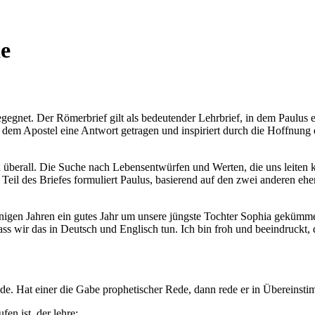
e
gegnet. Der Römerbrief gilt als bedeutender Lehrbrief, in dem Paulus e
em Apostel eine Antwort getragen und inspiriert durch die Hoffnung ei
 überall. Die Suche nach Lebensentwürfen und Werten, die uns leiten kö
Teil des Briefes formuliert Paulus, basierend auf den zwei anderen eher
einigen Jahren ein gutes Jahr um unsere jüngste Tochter Sophia gekümme
s wir das in Deutsch und Englisch tun. Ich bin froh und beeindruckt, 
ade. Hat einer die Gabe prophetischer Rede, dann rede er in Übereins
en ist, der lehre;