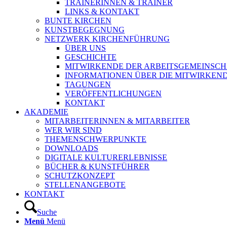
TRAINERINNEN & TRAINER
LINKS & KONTAKT
BUNTE KIRCHEN
KUNSTBEGEGNUNG
NETZWERK KIRCHENFÜHRUNG
ÜBER UNS
GESCHICHTE
MITWIRKENDE DER ARBEITSGEMEINSCH
INFORMATIONEN ÜBER DIE MITWIRKEN
TAGUNGEN
VERÖFFENTLICHUNGEN
KONTAKT
AKADEMIE
MITARBEITERINNEN & MITARBEITER
WER WIR SIND
THEMENSCHWERPUNKTE
DOWNLOADS
DIGITALE KULTURERLEBNISSE
BÜCHER & KUNSTFÜHRER
SCHUTZKONZEPT
STELLENANGEBOTE
KONTAKT
Suche
Menü
Menü