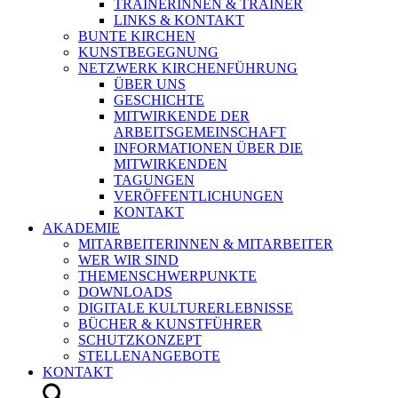
TRAINERINNEN & TRAINER
LINKS & KONTAKT
BUNTE KIRCHEN
KUNSTBEGEGNUNG
NETZWERK KIRCHENFÜHRUNG
ÜBER UNS
GESCHICHTE
MITWIRKENDE DER
ARBEITSGEMEINSCHAFT
INFORMATIONEN ÜBER DIE
MITWIRKENDEN
TAGUNGEN
VERÖFFENTLICHUNGEN
KONTAKT
AKADEMIE
MITARBEITERINNEN & MITARBEITER
WER WIR SIND
THEMENSCHWERPUNKTE
DOWNLOADS
DIGITALE KULTURERLEBNISSE
BÜCHER & KUNSTFÜHRER
SCHUTZKONZEPT
STELLENANGEBOTE
KONTAKT