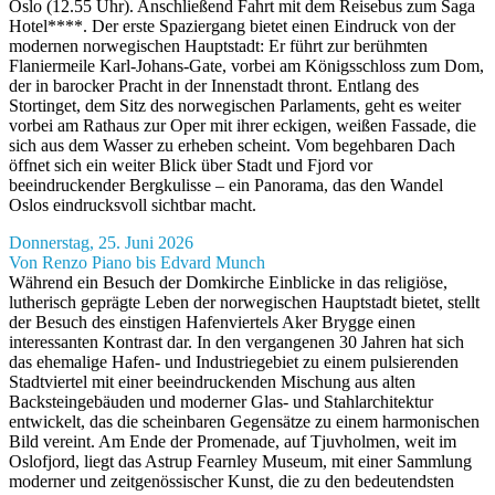
Oslo (12.55 Uhr). Anschließend Fahrt mit dem Reisebus zum Saga
Hotel****. Der erste Spaziergang bietet einen Eindruck von der
modernen norwegischen Hauptstadt: Er führt zur berühmten
Flaniermeile Karl-Johans-Gate, vorbei am Königsschloss zum Dom,
der in barocker Pracht in der Innenstadt thront. Entlang des
Stortinget, dem Sitz des norwegischen Parlaments, geht es weiter
vorbei am Rathaus zur Oper mit ihrer eckigen, weißen Fassade, die
sich aus dem Wasser zu erheben scheint. Vom begehbaren Dach
öffnet sich ein weiter Blick über Stadt und Fjord vor
beeindruckender Bergkulisse – ein Panorama, das den Wandel
Oslos eindrucksvoll sichtbar macht.
Donnerstag, 25. Juni 2026
Von Renzo Piano bis Edvard Munch
Während ein Besuch der Domkirche Einblicke in das religiöse,
lutherisch geprägte Leben der norwegischen Hauptstadt bietet, stellt
der Besuch des einstigen Hafenviertels Aker Brygge einen
interessanten Kontrast dar. In den vergangenen 30 Jahren hat sich
das ehemalige Hafen- und Industriegebiet zu einem pulsierenden
Stadtviertel mit einer beeindruckenden Mischung aus alten
Backsteingebäuden und moderner Glas- und Stahlarchitektur
entwickelt, das die scheinbaren Gegensätze zu einem harmonischen
Bild vereint. Am Ende der Promenade, auf Tjuvholmen, weit im
Oslofjord, liegt das Astrup Fearnley Museum, mit einer Sammlung
moderner und zeitgenössischer Kunst, die zu den bedeutendsten