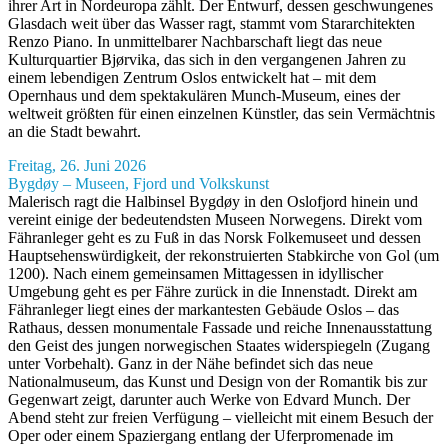
ihrer Art in Nordeuropa zählt. Der Entwurf, dessen geschwungenes
Glasdach weit über das Wasser ragt, stammt vom Stararchitekten
Renzo Piano. In unmittelbarer Nachbarschaft liegt das neue
Kulturquartier Bjørvika, das sich in den vergangenen Jahren zu
einem lebendigen Zentrum Oslos entwickelt hat – mit dem
Opernhaus und dem spektakulären Munch-Museum, eines der
weltweit größten für einen einzelnen Künstler, das sein Vermächtnis
an die Stadt bewahrt.
Freitag, 26. Juni 2026
Bygdøy – Museen, Fjord und Volkskunst
Malerisch ragt die Halbinsel Bygdøy in den Oslofjord hinein und
vereint einige der bedeutendsten Museen Norwegens. Direkt vom
Fähranleger geht es zu Fuß in das Norsk Folkemuseet und dessen
Hauptsehenswürdigkeit, der rekonstruierten Stabkirche von Gol (um
1200). Nach einem gemeinsamen Mittagessen in idyllischer
Umgebung geht es per Fähre zurück in die Innenstadt. Direkt am
Fähranleger liegt eines der markantesten Gebäude Oslos – das
Rathaus, dessen monumentale Fassade und reiche Innenausstattung
den Geist des jungen norwegischen Staates widerspiegeln (Zugang
unter Vorbehalt). Ganz in der Nähe befindet sich das neue
Nationalmuseum, das Kunst und Design von der Romantik bis zur
Gegenwart zeigt, darunter auch Werke von Edvard Munch. Der
Abend steht zur freien Verfügung – vielleicht mit einem Besuch der
Oper oder einem Spaziergang entlang der Uferpromenade im