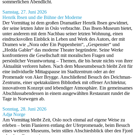
sommerlichen Abendlicht.
Samstag, 27. Juni 2026
Henrik Ibsen und die Bühne der Moderne
Der Vormittag ist dem großen Dramatiker Henrik Ibsen gewidmet,
der seine letzten Jahre in Oslo verbrachte. Das Ibsen-Museum bietet,
unter anderem mit dem Nachbau seiner letzten Wohnung, einen
eindrucksvollen Einblick in Leben und Werk des Autors, der mit
Dramen wie „Nora oder Ein Puppenheim“, „Gespenster“ und
„Hedda Gabler“ das moderne Theater begründete. Seine Werke
konfrontieren die Gesellschaft mit moralischen Fragen und
persönlicher Verantwortung – Themen, die bis heute nichts von ihrer
Aktualität verloren haben. Nach dem Museumsbesuch bleibt Zeit für
eine individuelle Mittagspause im Stadtzentrum oder an der
Promenade von Aker Brygge. Anschließend Besuch des Deichman-
Zentrums, einer spektakulären Bibliothek mit offener Architektur,
innovativem Konzept und lebendiger Atmosphäre. Ein gemeinsames
Abschlussabendessen in einem ausgewählten Restaurant rundet die
Tage in Norwegen ab.
Sonntag, 28. Juni 2026
Adjø Norge
Am Vormittag bleibt Zeit, Oslo noch einmal auf eigene Weise zu
erleben – beim Flanieren entlang der Uferpromenade, beim Besuch
eines weiteren Museums, beim stillen Abschiedsblick über den Fjord