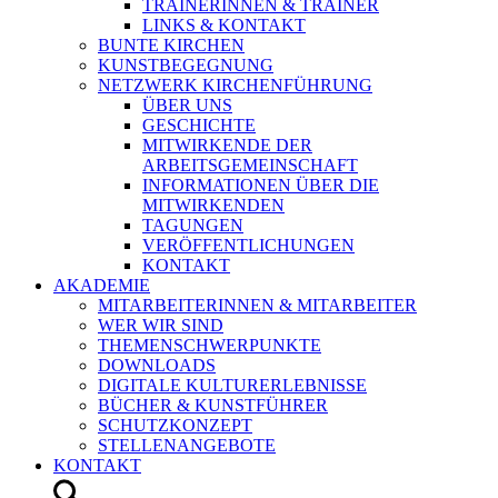
TRAINERINNEN & TRAINER
LINKS & KONTAKT
BUNTE KIRCHEN
KUNSTBEGEGNUNG
NETZWERK KIRCHENFÜHRUNG
ÜBER UNS
GESCHICHTE
MITWIRKENDE DER
ARBEITSGEMEINSCHAFT
INFORMATIONEN ÜBER DIE
MITWIRKENDEN
TAGUNGEN
VERÖFFENTLICHUNGEN
KONTAKT
AKADEMIE
MITARBEITERINNEN & MITARBEITER
WER WIR SIND
THEMENSCHWERPUNKTE
DOWNLOADS
DIGITALE KULTURERLEBNISSE
BÜCHER & KUNSTFÜHRER
SCHUTZKONZEPT
STELLENANGEBOTE
KONTAKT