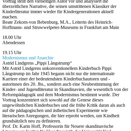
Vortrag stellt den vielseitigen Autor vor und analysiert die
überzeitlichen Narrative, die seinen umstrittenen Klassiker der
Kinderliteratur immer wieder für Kindergenerationen aktuell
machen.
Beate Zekorn-von Bebenburg, M.A., Leiterin des Heinrich-
Hoffmann- und Struwwelpeter-Museums in Frankfurt am Main
18.00 Uhr
Abendessen
19.15 Uhr
Modernismus und Anarchie
Astrid Lindgrens „Pippi Långstrump“
Mit Astrid Lindgrens unkonventionellem Kinderbuch Pippi
Långstrump im Jahr 1945 begann nicht nur die internationale
Karriere einer der bedeutendsten Kinderbuchautoren und -
autorinnen des 20. Jhs., sondern auch eine Neubestimmung der
Kinder- und Jugendliteratur in Skandinavien, die wesentlich von der
Reformpädagogik und dem Modernismus bestimmt wurde. Der
Vortrag konzentriert sich sowohl auf die Genese dieses
ungewöhnlichen Kinderbuches und die frühe Kritik daran als auch
auf die pädagogischen und ästhetischen Experimente wie
literarischen Anregungen, die hier erprobt werden, um Kindheit
grundsätzlich neu zu definieren.
Prof. Dr. Karin Hoff, Professorin für Neuere skandinavische