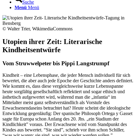
Suche
Menü
Menü
© Walter Trier, WikimediaCommons
Utopien ihrer Zeit: Literarische
Kindheitsentwürfe
Vom Struwwelpeter bis Pippi Langstrumpf
Kindheit – eine Lebensphase, die jeder Mensch individuell für sich
bewertet, die aber auch jede Epoche der Geschichte anders definiert.
Wie kommt es, dass diese vergleichsweise kurze Lebensspanne
heute sorgfältig gesellschaftlich reflektiert und sogar ethisch und
ästhetisch aufgewertet wird, während man die „infantia“ im
Mittelalter meist ganz selbstverständlich als Vorstufe des
Erwachsenendaseins betrachtet hat? Heute scheint die ideologische
Entwicklung gegenläufig: Der spanische Philosoph Ortega y Gasset
sagte für Europa schon Anfang des 20. Jhs. „ein Stadium der
Kindlichkeit” voraus. Der Erwachsene wird vom Standpunkt des
Kindes aus bewertet. “Sie sind”, schrieb vor ihm schon Schiller,
“was wir waren; sie sind, was wir wieder werden sollen.”