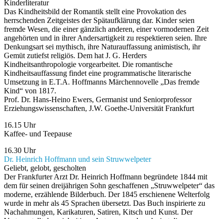
Kinderliteratur
Das Kindheitsbild der Romantik stellt eine Provokation des
herrschenden Zeitgeistes der Spätaufklärung dar. Kinder seien
fremde Wesen, die einer gänzlich anderen, einer vormodernen Zeit
angehörten und in ihrer Andersartigkeit zu respektieren seien. Ihre
Denkungsart sei mythisch, ihre Naturauffassung animistisch, ihr
Gemüt zutiefst religiös. Dem hat J. G. Herders
Kindheitsanthropologie vorgearbeitet. Die romantische
Kindheitsauffassung findet eine programmatische literarische
Umsetzung in E.T.A. Hoffmanns Märchennovelle „Das fremde
Kind“ von 1817.
Prof. Dr. Hans-Heino Ewers, Germanist und Seniorprofessor
Erziehungswissenschaften, J.W. Goethe-Universität Frankfurt
16.15 Uhr
Kaffee- und Teepause
16.30 Uhr
Dr. Heinrich Hoffmann und sein Struwwelpeter
Geliebt, gelobt, gescholten
Der Frankfurter Arzt Dr. Heinrich Hoffmann begründete 1844 mit
dem für seinen dreijährigen Sohn geschaffenen „Struwwelpeter“ das
moderne, erzählende Bilderbuch. Der 1845 erschienene Welterfolg
wurde in mehr als 45 Sprachen übersetzt. Das Buch inspirierte zu
Nachahmungen, Karikaturen, Satiren, Kitsch und Kunst. Der