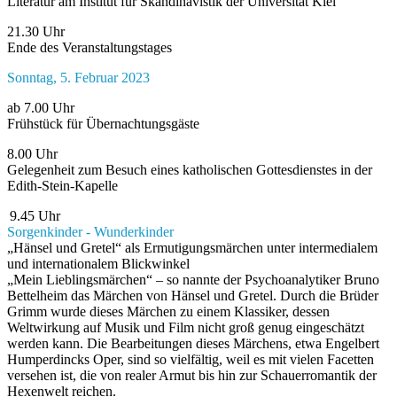
Literatur am Institut für Skandinavistik der Universität Kiel
21.30 Uhr
Ende des Veranstaltungstages
Sonntag, 5. Februar 2023
ab 7.00 Uhr
Frühstück für Übernachtungsgäste
8.00 Uhr
Gelegenheit zum Besuch eines katholischen Gottesdienstes in der
Edith-Stein-Kapelle
9.45 Uhr
Sorgenkinder - Wunderkinder
„Hänsel und Gretel“ als Ermutigungsmärchen unter intermedialem
und internationalem Blickwinkel
„Mein Lieblingsmärchen“ – so nannte der Psychoanalytiker Bruno
Bettelheim das Märchen von Hänsel und Gretel. Durch die Brüder
Grimm wurde dieses Märchen zu einem Klassiker, dessen
Weltwirkung auf Musik und Film nicht groß genug eingeschätzt
werden kann. Die Bearbeitungen dieses Märchens, etwa Engelbert
Humperdincks Oper, sind so vielfältig, weil es mit vielen Facetten
versehen ist, die von realer Armut bis hin zur Schauerromantik der
Hexenwelt reichen.