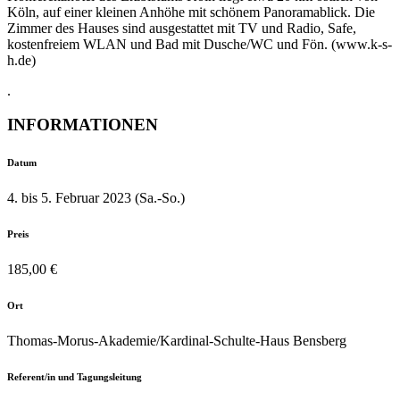
Köln, auf einer kleinen Anhöhe mit schönem Panoramablick. Die
Zimmer des Hauses sind ausgestattet mit TV und Radio, Safe,
kostenfreiem WLAN und Bad mit Dusche/WC und Fön. (www.k-s-
h.de)
.
INFORMATIONEN
Datum
4. bis 5. Februar 2023 (Sa.-So.)
Preis
185,00 €
Ort
Thomas-Morus-Akademie/Kardinal-Schulte-Haus Bensberg
Referent/in und Tagungsleitung