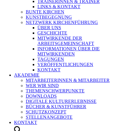
TRAINERINNEN & TRAINER
LINKS & KONTAKT
BUNTE KIRCHEN
KUNSTBEGEGNUNG
NETZWERK KIRCHENFÜHRUNG
ÜBER UNS
GESCHICHTE
MITWIRKENDE DER
ARBEITSGEMEINSCHAFT
INFORMATIONEN ÜBER DIE
MITWIRKENDEN
TAGUNGEN
VERÖFFENTLICHUNGEN
KONTAKT
AKADEMIE
MITARBEITERINNEN & MITARBEITER
WER WIR SIND
THEMENSCHWERPUNKTE
DOWNLOADS
DIGITALE KULTURERLEBNISSE
BÜCHER & KUNSTFÜHRER
SCHUTZKONZEPT
STELLENANGEBOTE
KONTAKT