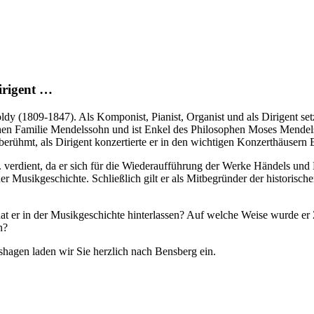
irigent …
ldy (1809-1847). Als Komponist, Pianist, Organist und als Dirigent se
en Familie Mendelssohn und ist Enkel des Philosophen Moses Mendels
t berühmt, als Dirigent konzertierte er in den wichtigen Konzerthäusern 
verdient, da er sich für die Wiederaufführung der Werke Händels und B
der Musikgeschichte. Schließlich gilt er als Mitbegründer der historis
 er in der Musikgeschichte hinterlassen? Auf welche Weise wurde er Zi
n?
hagen laden wir Sie herzlich nach Bensberg ein.