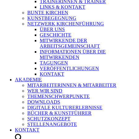
TRAINERINNEN & TRAINER
LINKS & KONTAKT
BUNTE KIRCHEN
KUNSTBEGEGNUNG
NETZWERK KIRCHENFÜHRUNG
ÜBER UNS
GESCHICHTE
MITWIRKENDE DER
ARBEITSGEMEINSCHAFT
INFORMATIONEN ÜBER DIE
MITWIRKENDEN
TAGUNGEN
VERÖFFENTLICHUNGEN
KONTAKT
AKADEMIE
MITARBEITERINNEN & MITARBEITER
WER WIR SIND
THEMENSCHWERPUNKTE
DOWNLOADS
DIGITALE KULTURERLEBNISSE
BÜCHER & KUNSTFÜHRER
SCHUTZKONZEPT
STELLENANGEBOTE
KONTAKT