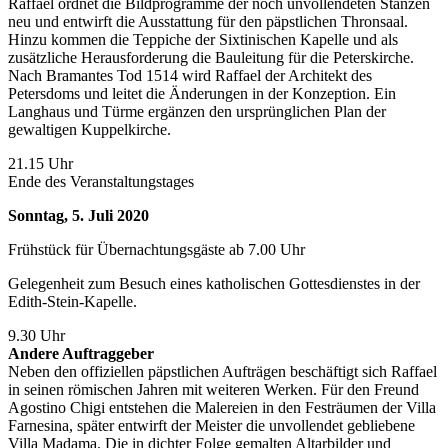
Raffael ordnet die Bildprogramme der noch unvollendeten Stanzen
neu und entwirft die Ausstattung für den päpstlichen Thronsaal.
Hinzu kommen die Teppiche der Sixtinischen Kapelle und als
zusätzliche Herausforderung die Bauleitung für die Peterskirche.
Nach Bramantes Tod 1514 wird Raffael der Architekt des
Petersdoms und leitet die Änderungen in der Konzeption. Ein
Langhaus und Türme ergänzen den ursprünglichen Plan der
gewaltigen Kuppelkirche.
21.15 Uhr
Ende des Veranstaltungstages
Sonntag, 5. Juli 2020
Frühstück für Übernachtungsgäste ab 7.00 Uhr
Gelegenheit zum Besuch eines katholischen Gottesdienstes in der
Edith-Stein-Kapelle.
9.30 Uhr
Andere Auftraggeber
Neben den offiziellen päpstlichen Aufträgen beschäftigt sich Raffael
in seinen römischen Jahren mit weiteren Werken. Für den Freund
Agostino Chigi entstehen die Malereien in den Festräumen der Villa
Farnesina, später entwirft der Meister die unvollendet gebliebene
Villa Madama. Die in dichter Folge gemalten Altarbilder und