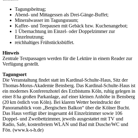
Tagungsbeitrag;
Abend- und Mittagessen als Drei-Gänge-Buffet;
Mineralwasser im Tagungsraum;
Kaffee- und Teepausen mit Gebäck bzw. Kuchenangebot;
1 Übernachtung im Einzel- oder Doppelzimmer zur
Einzelnutzung;
reichhaltiges Frühstücksbüffet.
Hinweis
Zentrale Textpassagen werden für die Lektüre in einem Reader zur
Verfügung gestellt.
Tagungsort
Die Veranstaltung findet statt im Kardinal-Schulte-Haus, Sitz der
Thomas-Morus-Akademie Bensberg. Das Kardinal-Schulte-Haus ist
ein modernes Konferenzhotel des Erzbistums Köln, ruhig gelegen in
einer 8 ha großen Parkanlage, auf einer kleinen Anhöhe in Bensberg
(20 km östlich von Köln). Bei klarem Wetter beeindruckt der
Panoramablick vom „Bergischen Balkon“ über die Kölner Bucht.
Das Haus verfügt über insgesamt 44 Einzelzimmer sowie 106
Doppel- und Zweibettzimmer, jeweils ausgestattet mit TV und
Radio, Safe, kostenfreiem WLAN und Bad mit Dusche/WC und
Fön. (www.k-s-h.de)