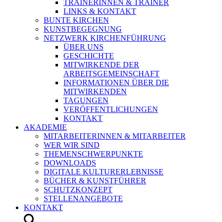
TRAINERINNEN & TRAINER
LINKS & KONTAKT
BUNTE KIRCHEN
KUNSTBEGEGNUNG
NETZWERK KIRCHENFÜHRUNG
ÜBER UNS
GESCHICHTE
MITWIRKENDE DER
ARBEITSGEMEINSCHAFT
INFORMATIONEN ÜBER DIE
MITWIRKENDEN
TAGUNGEN
VERÖFFENTLICHUNGEN
KONTAKT
AKADEMIE
MITARBEITERINNEN & MITARBEITER
WER WIR SIND
THEMENSCHWERPUNKTE
DOWNLOADS
DIGITALE KULTURERLEBNISSE
BÜCHER & KUNSTFÜHRER
SCHUTZKONZEPT
STELLENANGEBOTE
KONTAKT