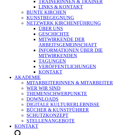
TRAINERINNEN & TRAINER
LINKS & KONTAKT
BUNTE KIRCHEN
KUNSTBEGEGNUNG
NETZWERK KIRCHENFÜHRUNG
ÜBER UNS
GESCHICHTE
MITWIRKENDE DER
ARBEITSGEMEINSCHAFT
INFORMATIONEN ÜBER DIE
MITWIRKENDEN
TAGUNGEN
VERÖFFENTLICHUNGEN
KONTAKT
AKADEMIE
MITARBEITERINNEN & MITARBEITER
WER WIR SIND
THEMENSCHWERPUNKTE
DOWNLOADS
DIGITALE KULTURERLEBNISSE
BÜCHER & KUNSTFÜHRER
SCHUTZKONZEPT
STELLENANGEBOTE
KONTAKT