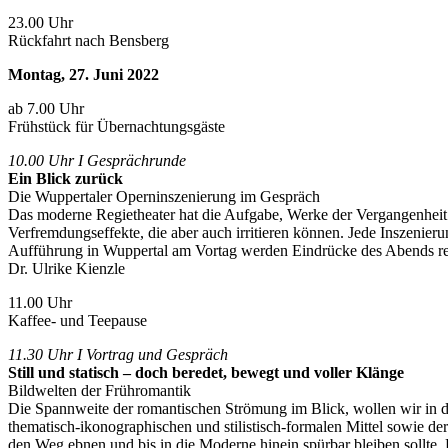
23.00 Uhr
Rückfahrt nach Bensberg
Montag, 27. Juni 2022
ab 7.00 Uhr
Frühstück für Übernachtungsgäste
10.00 Uhr I Gesprächrunde
Ein Blick zurück
Die Wuppertaler Operninszenierung im Gespräch
Das moderne Regietheater hat die Aufgabe, Werke der Vergangenheit 
Verfremdungseffekte, die aber auch irritieren können. Jede Inszenie
Aufführung in Wuppertal am Vortag werden Eindrücke des Abends refle
Dr. Ulrike Kienzle
11.00 Uhr
Kaffee- und Teepause
11.30 Uhr I Vortrag und Gespräch
Still und statisch – doch beredet, bewegt und voller Klänge
Bildwelten der Frühromantik
Die Spannweite der romantischen Strömung im Blick, wollen wir in 
thematisch-ikonographischen und stilistisch-formalen Mittel sowie d
den Weg ebnen und bis in die Moderne hinein spürbar bleiben sollte