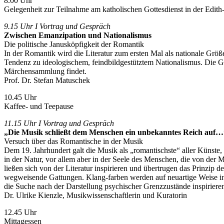
8.00 Uhr
Gelegenheit zur Teilnahme am katholischen Gottesdienst in der Edith
9.15 Uhr I Vortrag und Gespräch
Zwischen Emanzipation und Nationalismus
Die politische Janusköpfigkeit der Romantik
In der Romantik wird die Literatur zum ersten Mal als nationale Größe v
Tendenz zu ideologischem, feindbildgestütztem Nationalismus. Die Gr
Märchensammlung findet.
Prof. Dr. Stefan Matuschek
10.45 Uhr
Kaffee- und Teepause
11.15 Uhr I Vortrag und Gespräch
„Die Musik schließt dem Menschen ein unbekanntes Reich auf…
Versuch über das Romantische in der Musik
Dem 19. Jahrhundert galt die Musik als „romantischste“ aller Künste,
in der Natur, vor allem aber in der Seele des Menschen, die von de
ließen sich von der Literatur inspirieren und übertrugen das Prinzip
wegweisende Gattungen. Klang-farben werden auf neuartige Weise in de
die Suche nach der Darstellung psychischer Grenzzustände inspirie
Dr. Ulrike Kienzle, Musikwissenschaftlerin und Kuratorin
12.45 Uhr
Mittagessen