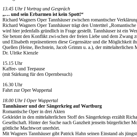
13.45 Uhr I Vortrag und Gespräch
„… und sein Erbarmen ist kein Spott!“
Richard Wagners Oper Tannhäuser zwischen romantischer Verklärun
Richard Wagners Oper Tannhäuser trägt den Untertitel „Romantische
wird hier jedenfalls gründlich in Frage gestellt. Tannhäuser ist ein 
Sie betont den Konflikt zwi-schen der freien Liebe und dem Zwang 
und Elisabeth repräsentieren diese Gegensätze und die Möglichkeit 
Quellen (Heine, Bechstein, Jacob Grimm u. a.), der mittelalterliche
Dr. Ulrike Kienzle
15.15 Uhr
Kaffee- und Teepause
(mit Stärkung für den Opernbesuch)
16.30 Uhr
Fahrt zur Oper Wuppertal
18.00 Uhr I Oper Wuppertal
Tannhäuser und der Sängerkrieg auf Wartburg
Romantische Oper in drei Akten
Gekleidet in den mittelalterlichen Stoff des Sängerkriegs erzählt Ri
Gesellschaft. Hinter der Suche nach Ganzheit jenseits bürgerlicher M
göttliche Machtwort unerhört.
Mit Wagners Tannhäuser gibt Patrick Hahn seinen Einstand als jüngs