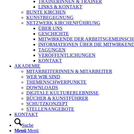
TRAINERINNEN & TRAINER
LINKS & KONTAKT
BUNTE KIRCHEN
KUNSTBEGEGNUNG
NETZWERK KIRCHENFÜHRUNG
ÜBER UNS
GESCHICHTE
MITWIRKENDE DER ARBEITSGEMEINSCH
INFORMATIONEN ÜBER DIE MITWIRKEN
TAGUNGEN
VERÖFFENTLICHUNGEN
KONTAKT
AKADEMIE
MITARBEITERINNEN & MITARBEITER
WER WIR SIND
THEMENSCHWERPUNKTE
DOWNLOADS
DIGITALE KULTURERLEBNISSE
BÜCHER & KUNSTFÜHRER
SCHUTZKONZEPT
STELLENANGEBOTE
KONTAKT
Suche
Menü
Menü