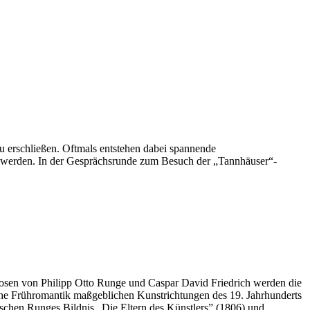
u erschließen. Oftmals entstehen dabei spannende
gen werden. In der Gesprächsrunde zum Besuch der „Tannhäuser“-
osen von Philipp Otto Runge und Caspar David Friedrich werden die
tsche Frühromantik maßgeblichen Kunstrichtungen des 19. Jahrhunderts
ischen Runges Bildnis „Die Eltern des Künstlers” (1806) und