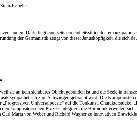
-Stein-Kapelle
erstanden. Darin liegt einerseits ein einheitsstiftender, emanzipatorisc
ündung der Germanistik zeugt von dieser Janusköpfigkeit, die sich de
“
 weil sie an kein sichtbares Objekt gebunden ist und die Seele in tra
r Musik sympathetisch zum Schwingen gebracht wird. Die Komponisten 
 der „Progressiven Universalpoesie“ auf die Tonkunst. Charakterstücke,
n kompositorischen Prozess integriert, die Harmonik erweitert sich. D
ren Carl Maria von Weber und Richard Wagner zu innovativen Entwickl