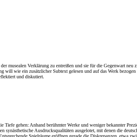
der musealen Verklärung zu entreißen und sie für die Gegenwart neu z
rung will wie ein zusätzlicher Subtext gelesen und auf das Werk bezo
ktiert und diskutiert.
die Tiefe gehen: Anhand berühmter Werke und weniger bekannter Prezi
eren synästhetische Ausdrucksqualitäten ausgelotet, mit denen die deu
. Entsprechende Spielräume eröffnen gerade die Diskrepanzen, etwa zw