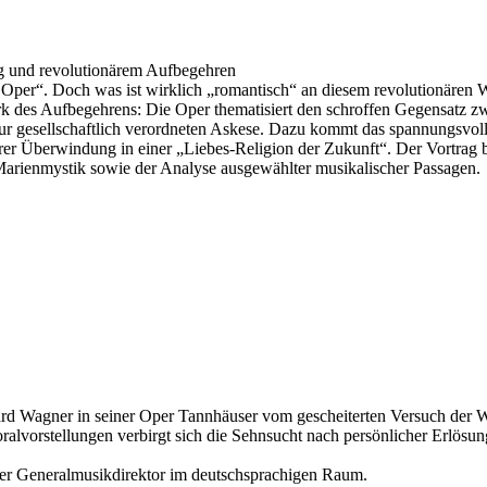
g und revolutionärem Aufbegehren
 Oper“. Doch was ist wirklich „romantisch“ an diesem revolutionären
Werk des Aufbegehrens: Die Oper thematisiert den schroffen Gegensatz zw
zur gesellschaftlich verordneten Askese. Dazu kommt das spannungsvol
ihrer Überwindung in einer „Liebes-Religion der Zukunft“. Der Vortr
n Marienmystik sowie der Analyse ausgewählter musikalischer Passagen.
chard Wagner in seiner Oper Tannhäuser vom gescheiterten Versuch der W
oralvorstellungen verbirgt sich die Sehnsucht nach persönlicher Erlösun
ter Generalmusikdirektor im deutschsprachigen Raum.