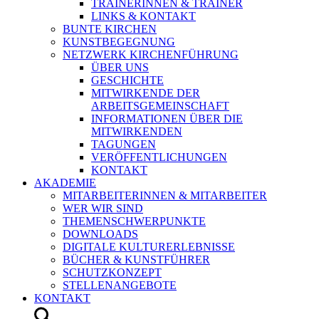
TRAINERINNEN & TRAINER
LINKS & KONTAKT
BUNTE KIRCHEN
KUNSTBEGEGNUNG
NETZWERK KIRCHENFÜHRUNG
ÜBER UNS
GESCHICHTE
MITWIRKENDE DER
ARBEITSGEMEINSCHAFT
INFORMATIONEN ÜBER DIE
MITWIRKENDEN
TAGUNGEN
VERÖFFENTLICHUNGEN
KONTAKT
AKADEMIE
MITARBEITERINNEN & MITARBEITER
WER WIR SIND
THEMENSCHWERPUNKTE
DOWNLOADS
DIGITALE KULTURERLEBNISSE
BÜCHER & KUNSTFÜHRER
SCHUTZKONZEPT
STELLENANGEBOTE
KONTAKT