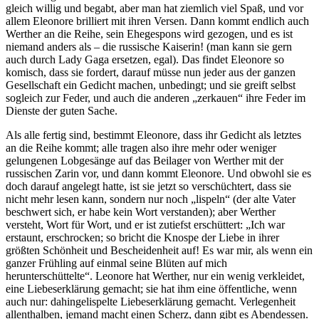
gleich willig und begabt, aber man hat ziemlich viel Spaß, und vor
allem Eleonore brilliert mit ihren Versen. Dann kommt endlich auch
Werther an die Reihe, sein Ehegespons wird gezogen, und es ist
niemand anders als – die russische Kaiserin! (man kann sie gern
auch durch Lady Gaga ersetzen, egal). Das findet Eleonore so
komisch, dass sie fordert, darauf müsse nun jeder aus der ganzen
Gesellschaft ein Gedicht machen, unbedingt; und sie greift selbst
sogleich zur Feder, und auch die anderen „zerkauen“ ihre Feder im
Dienste der guten Sache.
Als alle fertig sind, bestimmt Eleonore, dass ihr Gedicht als letztes
an die Reihe kommt; alle tragen also ihre mehr oder weniger
gelungenen Lobgesänge auf das Beilager von Werther mit der
russischen Zarin vor, und dann kommt Eleonore. Und obwohl sie es
doch darauf angelegt hatte, ist sie jetzt so verschüchtert, dass sie
nicht mehr lesen kann, sondern nur noch „lispeln“ (der alte Vater
beschwert sich, er habe kein Wort verstanden); aber Werther
versteht, Wort für Wort, und er ist zutiefst erschüttert: „Ich war
erstaunt, erschrocken; so bricht die Knospe der Liebe in ihrer
größten Schönheit und Bescheidenheit auf! Es war mir, als wenn ein
ganzer Frühling auf einmal seine Blüten auf mich
herunterschüttelte“. Leonore hat Werther, nur ein wenig verkleidet,
eine Liebeserklärung gemacht; sie hat ihm eine öffentliche, wenn
auch nur: dahingelispelte Liebeserklärung gemacht. Verlegenheit
allenthalben, jemand macht einen Scherz, dann gibt es Abendessen.