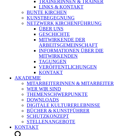
TRAINERINNEN & TRAINER
LINKS & KONTAKT
BUNTE KIRCHEN
KUNSTBEGEGNUNG
NETZWERK KIRCHENFÜHRUNG
ÜBER UNS
GESCHICHTE
MITWIRKENDE DER
ARBEITSGEMEINSCHAFT
INFORMATIONEN ÜBER DIE
MITWIRKENDEN
TAGUNGEN
VERÖFFENTLICHUNGEN
KONTAKT
AKADEMIE
MITARBEITERINNEN & MITARBEITER
WER WIR SIND
THEMENSCHWERPUNKTE
DOWNLOADS
DIGITALE KULTURERLEBNISSE
BÜCHER & KUNSTFÜHRER
SCHUTZKONZEPT
STELLENANGEBOTE
KONTAKT