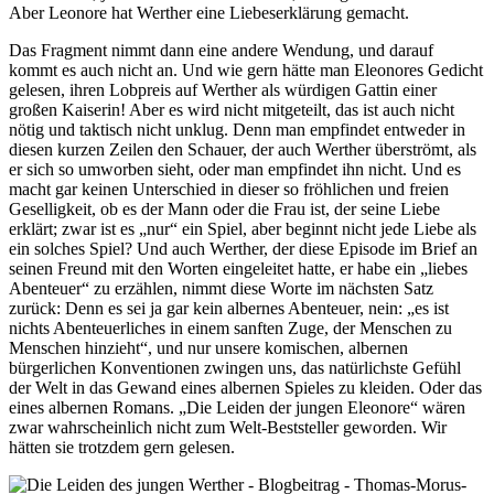
Aber Leonore hat Werther eine Liebeserklärung gemacht.
Das Fragment nimmt dann eine andere Wendung, und darauf
kommt es auch nicht an. Und wie gern hätte man Eleonores Gedicht
gelesen, ihren Lobpreis auf Werther als würdigen Gattin einer
großen Kaiserin! Aber es wird nicht mitgeteilt, das ist auch nicht
nötig und taktisch nicht unklug. Denn man empfindet entweder in
diesen kurzen Zeilen den Schauer, der auch Werther überströmt, als
er sich so umworben sieht, oder man empfindet ihn nicht. Und es
macht gar keinen Unterschied in dieser so fröhlichen und freien
Geselligkeit, ob es der Mann oder die Frau ist, der seine Liebe
erklärt; zwar ist es „nur“ ein Spiel, aber beginnt nicht jede Liebe als
ein solches Spiel? Und auch Werther, der diese Episode im Brief an
seinen Freund mit den Worten eingeleitet hatte, er habe ein „liebes
Abenteuer“ zu erzählen, nimmt diese Worte im nächsten Satz
zurück: Denn es sei ja gar kein albernes Abenteuer, nein: „es ist
nichts Abenteuerliches in einem sanften Zuge, der Menschen zu
Menschen hinzieht“, und nur unsere komischen, albernen
bürgerlichen Konventionen zwingen uns, das natürlichste Gefühl
der Welt in das Gewand eines albernen Spieles zu kleiden. Oder das
eines albernen Romans. „Die Leiden der jungen Eleonore“ wären
zwar wahrscheinlich nicht zum Welt-Beststeller geworden. Wir
hätten sie trotzdem gern gelesen.