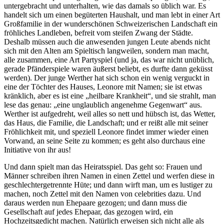
untergebracht und unterhalten, wie das damals so üblich war. Es
handelt sich um einen begüterten Haushalt, und man lebt in einer Art
Großfamilie in der wunderschönen Schweizerischen Landschaft ein
fröhliches Landleben, befreit vom steifen Zwang der Städte.
Deshalb müssen auch die anwesenden jungen Leute abends nicht
sich mit den Alten am Spieltisch langweilen, sondern man macht,
alle zusammen, eine Art Partyspiel (und ja, das war nicht unüblich,
gerade Pfänderspiele waren äußerst beliebt, es durfte dann geküsst
werden). Der junge Werther hat sich schon ein wenig verguckt in
eine der Töchter des Hauses, Leonore mit Namen; sie ist etwas
kränklich, aber es ist eine „heilbare Krankheit“, und sie strahlt, man
lese das genau: „eine unglaublich angenehme Gegenwart“ aus.
Werther ist aufgedreht, weil alles so nett und hübsch ist, das Wetter,
das Haus, die Familie, die Landschaft; und er reißt alle mit seiner
Fröhlichkeit mit, und speziell Leonore findet immer wieder einen
Vorwand, an seine Seite zu kommen; es geht also durchaus eine
Initiative von ihr aus!
Und dann spielt man das Heiratsspiel. Das geht so: Frauen und
Männer schreiben ihren Namen in einen Zettel und werfen diese in
geschlechtergetrennte Hüte; und dann wirft man, um es lustiger zu
machen, noch Zettel mit den Namen von celebrities dazu. Und
daraus werden nun Ehepaare gezogen; und dann muss die
Gesellschaft auf jedes Ehepaar, das gezogen wird, ein
Hochzeitsgedicht machen. Natürlich erweisen sich nicht alle als