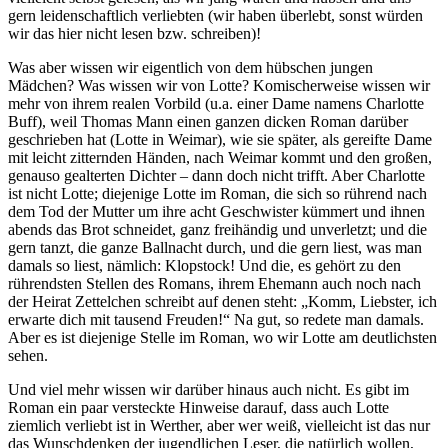
gern leidenschaftlich verliebten (wir haben überlebt, sonst würden
wir das hier nicht lesen bzw. schreiben)!
Was aber wissen wir eigentlich von dem hübschen jungen
Mädchen? Was wissen wir von Lotte? Komischerweise wissen wir
mehr von ihrem realen Vorbild (u.a. einer Dame namens Charlotte
Buff), weil Thomas Mann einen ganzen dicken Roman darüber
geschrieben hat (Lotte in Weimar), wie sie später, als gereifte Dame
mit leicht zitternden Händen, nach Weimar kommt und den großen,
genauso gealterten Dichter – dann doch nicht trifft. Aber Charlotte
ist nicht Lotte; diejenige Lotte im Roman, die sich so rührend nach
dem Tod der Mutter um ihre acht Geschwister kümmert und ihnen
abends das Brot schneidet, ganz freihändig und unverletzt; und die
gern tanzt, die ganze Ballnacht durch, und die gern liest, was man
damals so liest, nämlich: Klopstock! Und die, es gehört zu den
rührendsten Stellen des Romans, ihrem Ehemann auch noch nach
der Heirat Zettelchen schreibt auf denen steht: „Komm, Liebster, ich
erwarte dich mit tausend Freuden!“ Na gut, so redete man damals.
Aber es ist diejenige Stelle im Roman, wo wir Lotte am deutlichsten
sehen.
Und viel mehr wissen wir darüber hinaus auch nicht. Es gibt im
Roman ein paar versteckte Hinweise darauf, dass auch Lotte
ziemlich verliebt ist in Werther, aber wer weiß, vielleicht ist das nur
das Wunschdenken der jugendlichen Leser, die natürlich wollen,