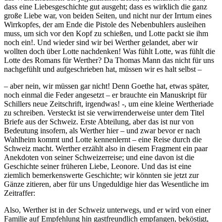
dass eine Liebesgeschichte gut ausgeht; dass es wirklich die ganz
große Liebe war, von beiden Seiten, und nicht nur der Irrtum eines
Wirrkopfes, der am Ende die Pistole des Nebenbuhlers ausleihen
muss, um sich vor den Kopf zu schießen, und Lotte packt sie ihm
noch ein!. Und wieder sind wir bei Werther gelandet, aber wir
wollten doch über Lotte nachdenken! Was fühlt Lotte, was fühlt die
Lotte des Romans für Werther? Da Thomas Mann das nicht für uns
nachgefühlt und aufgeschrieben hat, müssen wir es halt selbst –
– aber nein, wir müssen gar nicht! Denn Goethe hat, etwas später,
noch einmal die Feder angesetzt – er brauchte ein Manuskript für
Schillers neue Zeitschrift, irgendwas! -, um eine kleine Wertheriade
zu schreiben. Versteckt ist sie verwirrenderweise unter dem Titel
Briefe aus der Schweiz. Erste Abteilung, aber das ist nur von
Bedeutung insofern, als Werther hier – und zwar bevor er nach
Wahlheim kommt und Lotte kennenlernt – eine Reise durch die
Schweiz macht. Werther erzählt also in diesem Fragment ein paar
Anekdoten von seiner Schweizerreise; und eine davon ist die
Geschichte seiner früheren Liebe, Leonore. Und das ist eine
ziemlich bemerkenswerte Geschichte; wir könnten sie jetzt zur
Gänze zitieren, aber für uns Ungeduldige hier das Wesentliche im
Zeitraffer:
Also, Werther ist in der Schweiz unterwegs, und er wird von einer
Familie auf Empfehlung hin gastfreundlich empfangen, beköstigt,