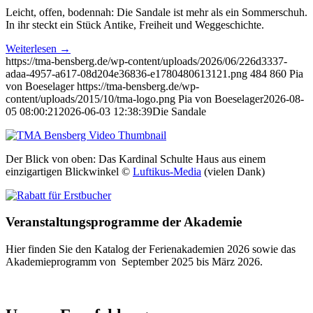
Leicht, offen, bodennah: Die Sandale ist mehr als ein Sommerschuh.
In ihr steckt ein Stück Antike, Freiheit und Weggeschichte.
Weiterlesen
→
https://tma-bensberg.de/wp-content/uploads/2026/06/226d3337-
adaa-4957-a617-08d204e36836-e1780480613121.png
484
860
Pia
von Boeselager
https://tma-bensberg.de/wp-
content/uploads/2015/10/tma-logo.png
Pia von Boeselager
2026-08-
05 08:00:21
2026-06-03 12:38:39
Die Sandale
Der Blick von oben: Das Kardinal Schulte Haus aus einem
einzigartigen Blickwinkel ©
Luftikus-Media
(vielen Dank)
Veranstaltungsprogramme der Akademie
Hier finden Sie den Katalog der Ferienakademien 2026 sowie das
Akademieprogramm von September 2025 bis März 2026.