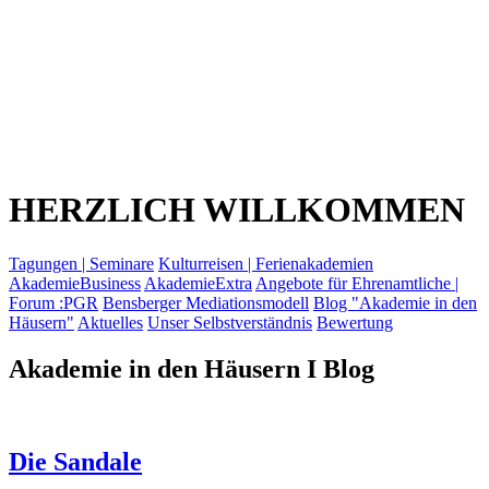
HERZLICH WILLKOMMEN
Tagungen | Seminare
Kulturreisen | Ferienakademien
AkademieBusiness
AkademieExtra
Angebote für Ehrenamtliche |
Forum :PGR
Bensberger Mediationsmodell
Blog "Akademie in den
Häusern"
Aktuelles
Unser Selbstverständnis
Bewertung
Akademie in den Häusern I Blog
Die Sandale