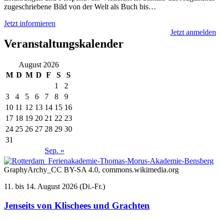
zugeschriebene Bild von der Welt als Buch bis…
Jetzt informieren
Jetzt anmelden
Veranstaltungskalender
August 2026
M
D
M
D
F
S
S
1
2
3
4
5
6
7
8
9
10
11
12
13
14
15
16
17
18
19
20
21
22
23
24
25
26
27
28
29
30
31
Sep. »
GraphyArchy_CC BY-SA 4.0, commons.wikimedia.org
11. bis 14. August 2026 (Di.-Fr.)
Jenseits von Klischees und Grachten