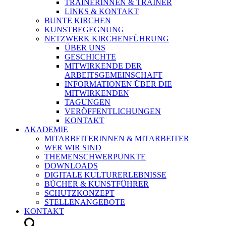
TRAINERINNEN & TRAINER
LINKS & KONTAKT
BUNTE KIRCHEN
KUNSTBEGEGNUNG
NETZWERK KIRCHENFÜHRUNG
ÜBER UNS
GESCHICHTE
MITWIRKENDE DER
ARBEITSGEMEINSCHAFT
INFORMATIONEN ÜBER DIE
MITWIRKENDEN
TAGUNGEN
VERÖFFENTLICHUNGEN
KONTAKT
AKADEMIE
MITARBEITERINNEN & MITARBEITER
WER WIR SIND
THEMENSCHWERPUNKTE
DOWNLOADS
DIGITALE KULTURERLEBNISSE
BÜCHER & KUNSTFÜHRER
SCHUTZKONZEPT
STELLENANGEBOTE
KONTAKT