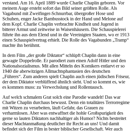
verstand. Am 16. April 1889 wurde Charlie Chaplin geboren. Vor
meinem Auge ersteht sofort das Bild seiner größten Rolle. Als
Vagabund mit Zweifinger-Schnurrbar, übergroßer Hose und
Schuhen, enger Jacke Bambusstock in der Hand und Melone auf
dem Kopf. Charlie Chaplin verbrachte Kindheit und Jugend in
bitterer Armut und zeitweise in Waisenhäusern. Die Schauspielerei
führte ihn aus dem Elend und in die Vereinigten Staaten, wo er 1913
einen Schauspielvertrag erhielt. Die Rolle des Vagabunden „Tramp“
machte ihn berühmt.
In dem Film „der große Diktator“ schlüpft Chaplin dann in eine
gewagte Doppelrolle. Er parodiert zum einen Adolf Hitler und den
Nationalsozialismus. Mit allen Mitteln des Komikers entlarvt er so
1940 die aberwitzigen Allmachtsphantasien des deutschen
„Führers“. Zum anderen spielt Chaplin auch einen jüdischen Friseur,
der dem Diktator verblüffend ähnlich sieht. Und so kommt es, wie
es kommen muss: zu Verwechslung und Rollentausch.
Auf welch schmalem Grat solch eine Parodie wandelt! Das war
Charlie Chaplin durchaus bewusst. Denn ein totalitäres Terrorregime
mit Witzen zu verarbeiten, läuft Gefahr, das Grauen zu
verharmlosen. Aber was entwaffnet die hohle Großspurigkeit des
gerne so lauten Diktators nachhaltiger als Humor? Nichts bestreitet
dieser Machtanmaßung deutlicher ihr Recht an uns! Und damit
befindet sich der Film in bester biblischer Gesellschaft. Wer auch