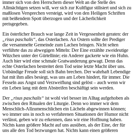
immer sich von den Herrschern dieser Welt an die Stelle des
Allmächtigen setzen will, wer sich zur Kultfigur stilisiert und sich zu
maßlosen Versprechen versteigt, wird von den Heiligen Schriften
mit beißendem Spott überzogen und der Lächerlichkeit
preisgegeben.
Ein österlicher Brauch war lange Zeit in Vergessenheit geraten: der
„risus paschalis“
, das Osterlachen. An Ostern sollte der Prediger
die versammelte Gemeinde zum Lachen bringen. Nicht selten
verführte das zu abwegigen Mitteln: Der Eine erzählte zweideutige
Witzchen unter der Gürtellinie; ein Anderer gackerte wie ein Huhn.
Auch hier wird eine schmale Gratwanderung gewagt. Denn das
echte Osterlachen bestreitet dem Tod seine letzte Macht über uns.
Unbändige Freude soll sich Bahn brechen. Der wahrhaft Lebendige
hat mit ihm alles besiegt, was uns am Leben hindert, für immer. Die
Fesseln aus Angst und Verzweiflung sind gelöst – auch wenn wir
ein Leben lang mit dem Abstreifen beschäftigt sein werden.
Der
„risus paschalis“
ist wohl viel besser im Alltag aufgehoben als
zwischen den Ritualen der Liturgie. Denn wo immer wir dem
Menschlich-Allzumenschlichen ein Lächeln abgewinnen können;
wo immer uns in noch so verfahrenen Situationen der Humor nicht
verlässt, geben wir zu erkennen, dass wir eine Hoffnung haben.
Nichts kann größere Macht auf uns ausüben, als der Eine, der für
uns alle den Tod bezwungen hat. Nichts kann einen größeren