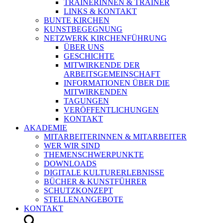
TRAINERINNEN & TRAINER
LINKS & KONTAKT
BUNTE KIRCHEN
KUNSTBEGEGNUNG
NETZWERK KIRCHENFÜHRUNG
ÜBER UNS
GESCHICHTE
MITWIRKENDE DER
ARBEITSGEMEINSCHAFT
INFORMATIONEN ÜBER DIE
MITWIRKENDEN
TAGUNGEN
VERÖFFENTLICHUNGEN
KONTAKT
AKADEMIE
MITARBEITERINNEN & MITARBEITER
WER WIR SIND
THEMENSCHWERPUNKTE
DOWNLOADS
DIGITALE KULTURERLEBNISSE
BÜCHER & KUNSTFÜHRER
SCHUTZKONZEPT
STELLENANGEBOTE
KONTAKT