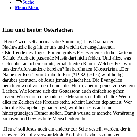
Suche
Menü
Menü
Hier und heute: Osterlachen
‚Heute‘ wechselt abermals die Stimmung. Das Drama der
Nachtwache liegt hinter uns und weicht der ausgelassenen
Osterfreude des Tages. Für ein großes Fest werfen sich die Gäste in
Schale. Auch die passende Musik darf nicht fehlen. Und alles, was
sich dabei anlachen könnte, erhält breiten Raum. Welches Fest wird
uns der Auferstandene bereiten? Im berühmten Klosterkrimi „Der
Name der Rose“ von Umberto Eco (*1932 †2016) wird heftig
darüber gestritten, ob Jesus jemals gelacht hat. Die Evangelien
berichten wohl von den Tränen des Herrn, aber nirgends von seinem
Lachen. Wie könnte sich der Gottessohn auch einfach so gehen
lassen. Wo er doch eine todernste Mission zu erfüllen hatte? Wenn
alles im Zeichen des Kreuzes steht, scheint Lachen deplatziert. Wer
aber die Evangelien genauer liest, wird bei Jesus auf einen
hintergründigen Humor stoßen. Damit wusste er manche Verhärtung
zu lösen und bewies tiefe Menschenkenntnis.
‚Heute‘ soll Jesus noch ein anderer zur Seite gestellt werden, der in
schwerer Zeit die verwandelnde Kraft des Lachens zu nutzen