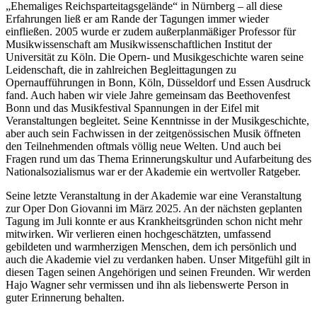
„Ehemaliges Reichsparteitagsgelände“ in Nürnberg – all diese
Erfahrungen ließ er am Rande der Tagungen immer wieder
einfließen. 2005 wurde er zudem außerplanmäßiger Professor für
Musikwissenschaft am Musikwissenschaftlichen Institut der
Universität zu Köln. Die Opern- und Musikgeschichte waren seine
Leidenschaft, die in zahlreichen Begleittagungen zu
Opernaufführungen in Bonn, Köln, Düsseldorf und Essen Ausdruck
fand. Auch haben wir viele Jahre gemeinsam das Beethovenfest
Bonn und das Musikfestival Spannungen in der Eifel mit
Veranstaltungen begleitet. Seine Kenntnisse in der Musikgeschichte,
aber auch sein Fachwissen in der zeitgenössischen Musik öffneten
den Teilnehmenden oftmals völlig neue Welten. Und auch bei
Fragen rund um das Thema Erinnerungskultur und Aufarbeitung des
Nationalsozialismus war er der Akademie ein wertvoller Ratgeber.
Seine letzte Veranstaltung in der Akademie war eine Veranstaltung
zur Oper Don Giovanni im März 2025. An der nächsten geplanten
Tagung im Juli konnte er aus Krankheitsgründen schon nicht mehr
mitwirken. Wir verlieren einen hochgeschätzten, umfassend
gebildeten und warmherzigen Menschen, dem ich persönlich und
auch die Akademie viel zu verdanken haben. Unser Mitgefühl gilt in
diesen Tagen seinen Angehörigen und seinen Freunden. Wir werden
Hajo Wagner sehr vermissen und ihn als liebenswerte Person in
guter Erinnerung behalten.