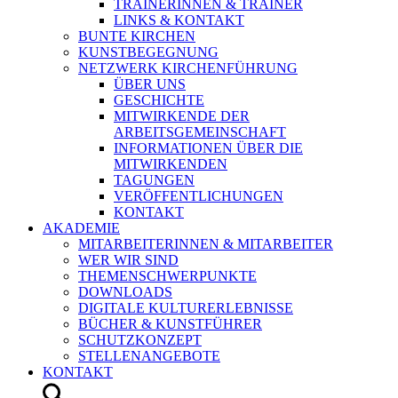
TRAINERINNEN & TRAINER
LINKS & KONTAKT
BUNTE KIRCHEN
KUNSTBEGEGNUNG
NETZWERK KIRCHENFÜHRUNG
ÜBER UNS
GESCHICHTE
MITWIRKENDE DER
ARBEITSGEMEINSCHAFT
INFORMATIONEN ÜBER DIE
MITWIRKENDEN
TAGUNGEN
VERÖFFENTLICHUNGEN
KONTAKT
AKADEMIE
MITARBEITERINNEN & MITARBEITER
WER WIR SIND
THEMENSCHWERPUNKTE
DOWNLOADS
DIGITALE KULTURERLEBNISSE
BÜCHER & KUNSTFÜHRER
SCHUTZKONZEPT
STELLENANGEBOTE
KONTAKT