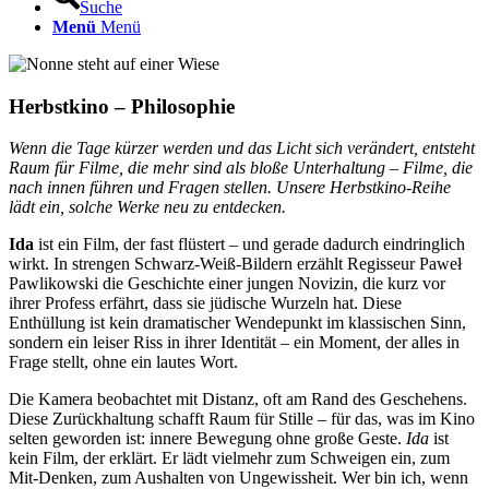
Suche
Menü
Menü
Herbstkino – Philosophie
Wenn die Tage kürzer werden und das Licht sich verändert, entsteht
Raum für Filme, die mehr sind als bloße Unterhaltung – Filme, die
nach innen führen und Fragen stellen. Unsere Herbstkino-Reihe
lädt ein, solche Werke neu zu entdecken.
Ida
ist ein Film, der fast flüstert – und gerade dadurch eindringlich
wirkt. In strengen Schwarz-Weiß-Bildern erzählt Regisseur Paweł
Pawlikowski die Geschichte einer jungen Novizin, die kurz vor
ihrer Profess erfährt, dass sie jüdische Wurzeln hat. Diese
Enthüllung ist kein dramatischer Wendepunkt im klassischen Sinn,
sondern ein leiser Riss in ihrer Identität – ein Moment, der alles in
Frage stellt, ohne ein lautes Wort.
Die Kamera beobachtet mit Distanz, oft am Rand des Geschehens.
Diese Zurückhaltung schafft Raum für Stille – für das, was im Kino
selten geworden ist: innere Bewegung ohne große Geste.
Ida
ist
kein Film, der erklärt. Er lädt vielmehr zum Schweigen ein, zum
Mit-Denken, zum Aushalten von Ungewissheit. Wer bin ich, wenn