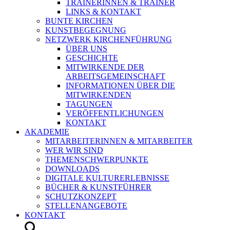
TRAINERINNEN & TRAINER
LINKS & KONTAKT
BUNTE KIRCHEN
KUNSTBEGEGNUNG
NETZWERK KIRCHENFÜHRUNG
ÜBER UNS
GESCHICHTE
MITWIRKENDE DER
ARBEITSGEMEINSCHAFT
INFORMATIONEN ÜBER DIE
MITWIRKENDEN
TAGUNGEN
VERÖFFENTLICHUNGEN
KONTAKT
AKADEMIE
MITARBEITERINNEN & MITARBEITER
WER WIR SIND
THEMENSCHWERPUNKTE
DOWNLOADS
DIGITALE KULTURERLEBNISSE
BÜCHER & KUNSTFÜHRER
SCHUTZKONZEPT
STELLENANGEBOTE
KONTAKT