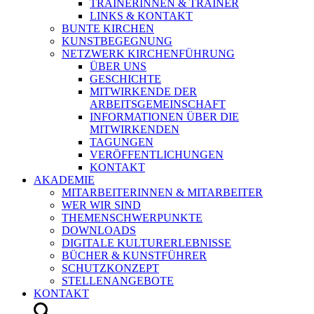
TRAINERINNEN & TRAINER
LINKS & KONTAKT
BUNTE KIRCHEN
KUNSTBEGEGNUNG
NETZWERK KIRCHENFÜHRUNG
ÜBER UNS
GESCHICHTE
MITWIRKENDE DER
ARBEITSGEMEINSCHAFT
INFORMATIONEN ÜBER DIE
MITWIRKENDEN
TAGUNGEN
VERÖFFENTLICHUNGEN
KONTAKT
AKADEMIE
MITARBEITERINNEN & MITARBEITER
WER WIR SIND
THEMENSCHWERPUNKTE
DOWNLOADS
DIGITALE KULTURERLEBNISSE
BÜCHER & KUNSTFÜHRER
SCHUTZKONZEPT
STELLENANGEBOTE
KONTAKT