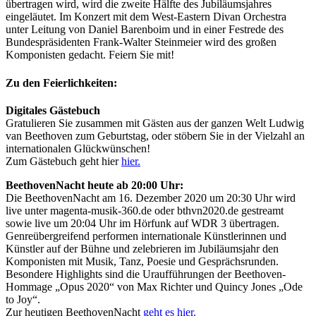
übertragen wird, wird die zweite Hälfte des Jubiläumsjahres
eingeläutet. Im Konzert mit dem West-Eastern Divan Orchestra
unter Leitung von Daniel Barenboim und in einer Festrede des
Bundespräsidenten Frank-Walter Steinmeier wird des großen
Komponisten gedacht. Feiern Sie mit!
Zu den Feierlichkeiten:
Digitales Gästebuch
Gratulieren Sie zusammen mit Gästen aus der ganzen Welt Ludwig
van Beethoven zum Geburtstag, oder stöbern Sie in der Vielzahl an
internationalen Glückwünschen!
Zum Gästebuch geht hier
hier.
BeethovenNacht heute ab 20:00 Uhr:
Die BeethovenNacht am 16. Dezember 2020 um 20:30 Uhr wird
live unter magenta-musik-360.de oder bthvn2020.de gestreamt
sowie live um 20:04 Uhr im Hörfunk auf WDR 3 übertragen.
Genreübergreifend performen internationale Künstlerinnen und
Künstler auf der Bühne und zelebrieren im Jubiläumsjahr den
Komponisten mit Musik, Tanz, Poesie und Gesprächsrunden.
Besondere Highlights sind die Uraufführungen der Beethoven-
Hommage „Opus 2020“ von Max Richter und Quincy Jones „Ode
to Joy“.
Zur heutigen BeethovenNacht
geht es hier.