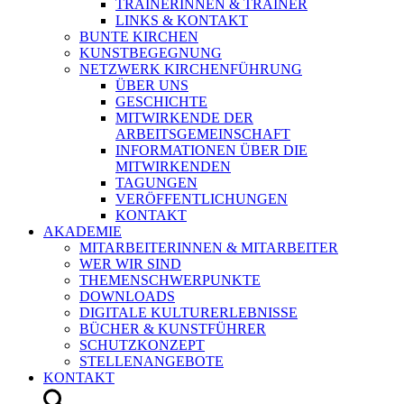
TRAINERINNEN & TRAINER
LINKS & KONTAKT
BUNTE KIRCHEN
KUNSTBEGEGNUNG
NETZWERK KIRCHENFÜHRUNG
ÜBER UNS
GESCHICHTE
MITWIRKENDE DER
ARBEITSGEMEINSCHAFT
INFORMATIONEN ÜBER DIE
MITWIRKENDEN
TAGUNGEN
VERÖFFENTLICHUNGEN
KONTAKT
AKADEMIE
MITARBEITERINNEN & MITARBEITER
WER WIR SIND
THEMENSCHWERPUNKTE
DOWNLOADS
DIGITALE KULTURERLEBNISSE
BÜCHER & KUNSTFÜHRER
SCHUTZKONZEPT
STELLENANGEBOTE
KONTAKT