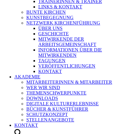
TRAINERINNEN & TRAINER
LINKS & KONTAKT
BUNTE KIRCHEN
KUNSTBEGEGNUNG
NETZWERK KIRCHENFÜHRUNG
ÜBER UNS
GESCHICHTE
MITWIRKENDE DER
ARBEITSGEMEINSCHAFT
INFORMATIONEN ÜBER DIE
MITWIRKENDEN
TAGUNGEN
VERÖFFENTLICHUNGEN
KONTAKT
AKADEMIE
MITARBEITERINNEN & MITARBEITER
WER WIR SIND
THEMENSCHWERPUNKTE
DOWNLOADS
DIGITALE KULTURERLEBNISSE
BÜCHER & KUNSTFÜHRER
SCHUTZKONZEPT
STELLENANGEBOTE
KONTAKT