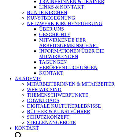
TRAINERINNEN & TRAINER
LINKS & KONTAKT
BUNTE KIRCHEN
KUNSTBEGEGNUNG
NETZWERK KIRCHENFÜHRUNG
ÜBER UNS
GESCHICHTE
MITWIRKENDE DER
ARBEITSGEMEINSCHAFT
INFORMATIONEN ÜBER DIE
MITWIRKENDEN
TAGUNGEN
VERÖFFENTLICHUNGEN
KONTAKT
AKADEMIE
MITARBEITERINNEN & MITARBEITER
WER WIR SIND
THEMENSCHWERPUNKTE
DOWNLOADS
DIGITALE KULTURERLEBNISSE
BÜCHER & KUNSTFÜHRER
SCHUTZKONZEPT
STELLENANGEBOTE
KONTAKT