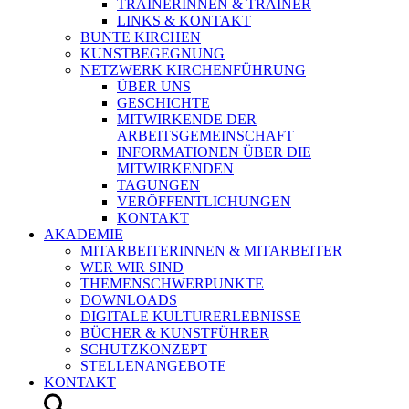
TRAINERINNEN & TRAINER
LINKS & KONTAKT
BUNTE KIRCHEN
KUNSTBEGEGNUNG
NETZWERK KIRCHENFÜHRUNG
ÜBER UNS
GESCHICHTE
MITWIRKENDE DER
ARBEITSGEMEINSCHAFT
INFORMATIONEN ÜBER DIE
MITWIRKENDEN
TAGUNGEN
VERÖFFENTLICHUNGEN
KONTAKT
AKADEMIE
MITARBEITERINNEN & MITARBEITER
WER WIR SIND
THEMENSCHWERPUNKTE
DOWNLOADS
DIGITALE KULTURERLEBNISSE
BÜCHER & KUNSTFÜHRER
SCHUTZKONZEPT
STELLENANGEBOTE
KONTAKT