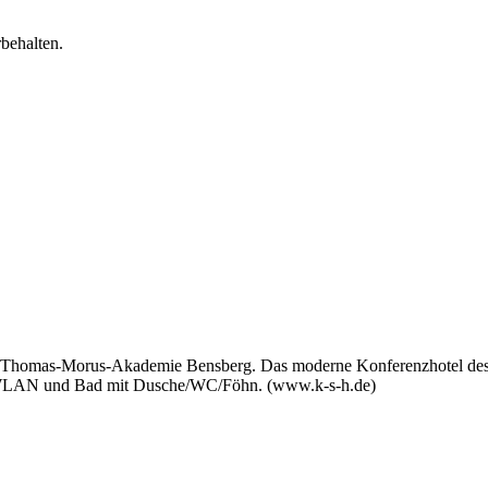
behalten.
 der Thomas-Morus-Akademie Bens­berg. Das moderne Konferenzhotel de
V, WLAN und Bad mit Dusche/WC/Föhn. (www.k-s-h.de)