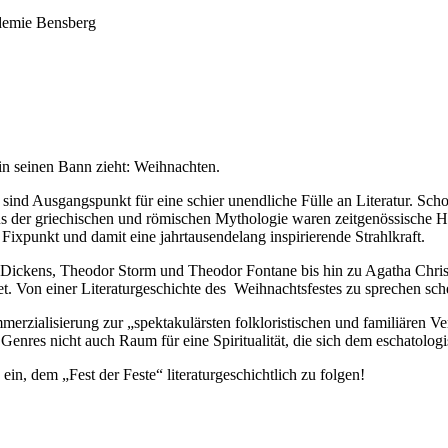
in seinen Bann zieht: Weihnachten.
nd Ausgangspunkt für eine schier unendliche Fülle an Literatur. Schon d
 Aus der griechischen und römischen Mythologie waren zeitgenössische H
Fixpunkt und damit eine jahrtausendelang inspirierende Strahlkraft.
ckens, Theodor Storm und Theodor Fontane bis hin zu Agatha Christie
tet. Von einer Literaturgeschichte des Weihnachtsfestes zu sprechen sc
rzialisierung zur „spektakulärsten folkloristischen und familiären Ver
 Genres nicht auch Raum für eine Spiritualität, die sich dem eschato
n, dem „Fest der Feste“ literaturgeschichtlich zu folgen!