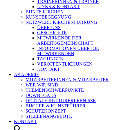
TRAINERINNEN & TRAINER
LINKS & KONTAKT
BUNTE KIRCHEN
KUNSTBEGEGNUNG
NETZWERK KIRCHENFÜHRUNG
ÜBER UNS
GESCHICHTE
MITWIRKENDE DER
ARBEITSGEMEINSCHAFT
INFORMATIONEN ÜBER DIE
MITWIRKENDEN
TAGUNGEN
VERÖFFENTLICHUNGEN
KONTAKT
AKADEMIE
MITARBEITERINNEN & MITARBEITER
WER WIR SIND
THEMENSCHWERPUNKTE
DOWNLOADS
DIGITALE KULTURERLEBNISSE
BÜCHER & KUNSTFÜHRER
SCHUTZKONZEPT
STELLENANGEBOTE
KONTAKT