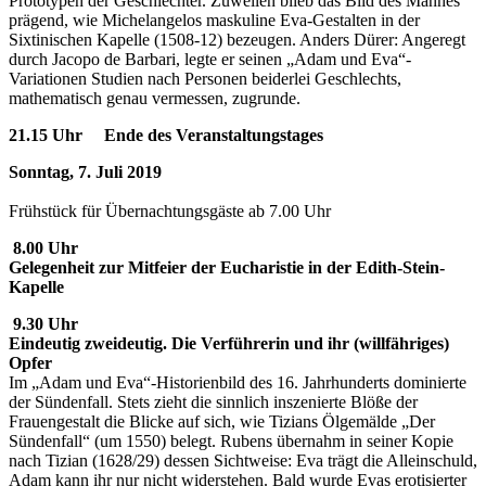
Prototypen der Geschlechter. Zuweilen blieb das Bild des Mannes
prägend, wie Michelangelos maskuline Eva-Gestalten in der
Sixtinischen Kapelle (1508-12) bezeugen. Anders Dürer: Angeregt
durch Jacopo de Barbari, legte er seinen „Adam und Eva“-
Variationen Studien nach Personen beiderlei Geschlechts,
mathematisch genau vermessen, zugrunde.
21.15 Uhr Ende des Veranstaltungstages
Sonntag, 7. Juli 2019
Frühstück für Übernachtungsgäste ab 7.00 Uhr
8.00 Uhr
Gelegenheit zur Mitfeier der Eucharistie in der Edith-Stein-
Kapelle
9.30 Uhr
Eindeutig zweideutig. Die Verführerin und ihr (willfähriges)
Opfer
Im „Adam und Eva“-Historienbild des 16. Jahrhunderts dominierte
der Sündenfall. Stets zieht die sinnlich inszenierte Blöße der
Frauengestalt die Blicke auf sich, wie Tizians Ölgemälde „Der
Sündenfall“ (um 1550) belegt. Rubens übernahm in seiner Kopie
nach Tizian (1628/29) dessen Sichtweise: Eva trägt die Alleinschuld,
Adam kann ihr nur nicht widerstehen. Bald wurde Evas erotisierter