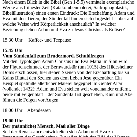
Nach einem Blick in die Bibel (Gen 1-5,5) vermitteln exemplarische
Werke aus frühester Zeit (Katakombenmalerei, Sarkophagplastik,
Bibelillustration) einen ersten Eindruck: Die Erschaffung, Adam und
Eva mit den Tieren, der Sündenfall finden sich dargestellt – aber auf
welche Weise wird Körperlichkeit anschaulich? In welcher
Beziehung stehen Adam und Eva zu Jesus Christus als Erlöser?
15.30 Uhr Kaffee- und Teepause
15.45 Uhr
Vom Sündenfall zum Brudermord. Schuldfragen
Mit den Typologien Adam-Christus und Eva-Maria im Sinn wird
der Figurenschmuck der Bernwardstür (um 1015) des Hildesheimer
Doms erschlossen, hier stehen Szenen von der Erschaffung bis zu
Kains Bluttat den Szenen aus dem Leben Jesu gegenüber. Ein
Beispiel spätmittelalterlicher Malerei begegnet im Genter Altar
(vollendet 1432): Adam und Eva stehen weit voneinander entfernt,
beide mit Feigenblatt – der Sündenfall ist geschehen, Kain und Abel
führen die Folgen vor Augen.
18.00 Uhr Abendessen
19.00 Uhr
Der (männliche) Mensch, Maß aller Dinge
Seit der Renaissance entwickelten sich Adam und Eva zu