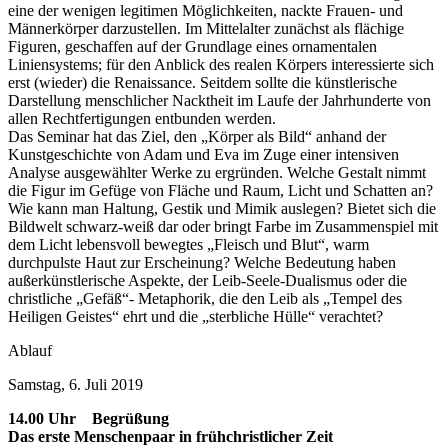
eine der wenigen legitimen Möglichkeiten, nackte Frauen- und
Männerkörper darzustellen. Im Mittelalter zunächst als flächige
Figuren, geschaffen auf der Grundlage eines ornamentalen
Liniensystems; für den Anblick des realen Körpers interessierte sich
erst (wieder) die Renaissance. Seitdem sollte die künstlerische
Darstellung menschlicher Nacktheit im Laufe der Jahrhunderte von
allen Rechtfertigungen entbunden werden.
Das Seminar hat das Ziel, den „Körper als Bild“ anhand der
Kunstgeschichte von Adam und Eva im Zuge einer intensiven
Analyse ausgewählter Werke zu ergründen. Welche Gestalt nimmt
die Figur im Gefüge von Fläche und Raum, Licht und Schatten an?
Wie kann man Haltung, Gestik und Mimik auslegen? Bietet sich die
Bildwelt schwarz-weiß dar oder bringt Farbe im Zusammenspiel mit
dem Licht lebensvoll bewegtes „Fleisch und Blut“, warm
durchpulste Haut zur Erscheinung? Welche Bedeutung haben
außerkünstlerische Aspekte, der Leib-Seele-Dualismus oder die
christliche „Gefäß“- Metaphorik, die den Leib als „Tempel des
Heiligen Geistes“ ehrt und die „sterbliche Hülle“ verachtet?
Ablauf
Samstag, 6. Juli 2019
14.00 Uhr Begrüßung
Das erste Menschenpaar in frühchristlicher Zeit