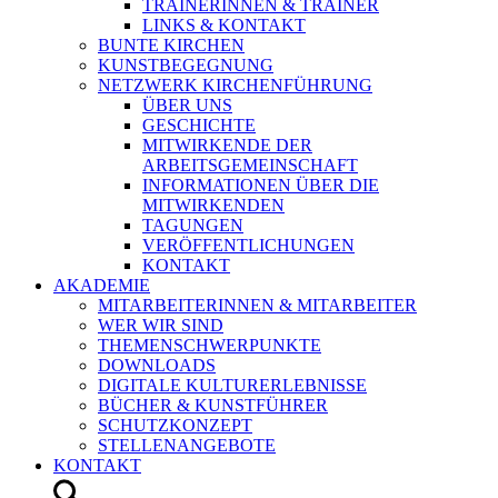
TRAINERINNEN & TRAINER
LINKS & KONTAKT
BUNTE KIRCHEN
KUNSTBEGEGNUNG
NETZWERK KIRCHENFÜHRUNG
ÜBER UNS
GESCHICHTE
MITWIRKENDE DER
ARBEITSGEMEINSCHAFT
INFORMATIONEN ÜBER DIE
MITWIRKENDEN
TAGUNGEN
VERÖFFENTLICHUNGEN
KONTAKT
AKADEMIE
MITARBEITERINNEN & MITARBEITER
WER WIR SIND
THEMENSCHWERPUNKTE
DOWNLOADS
DIGITALE KULTURERLEBNISSE
BÜCHER & KUNSTFÜHRER
SCHUTZKONZEPT
STELLENANGEBOTE
KONTAKT