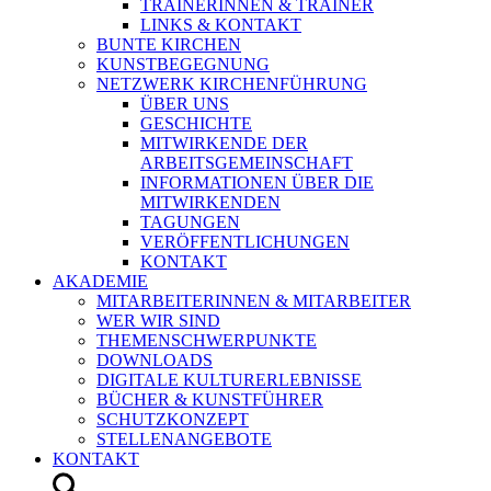
TRAINERINNEN & TRAINER
LINKS & KONTAKT
BUNTE KIRCHEN
KUNSTBEGEGNUNG
NETZWERK KIRCHENFÜHRUNG
ÜBER UNS
GESCHICHTE
MITWIRKENDE DER
ARBEITSGEMEINSCHAFT
INFORMATIONEN ÜBER DIE
MITWIRKENDEN
TAGUNGEN
VERÖFFENTLICHUNGEN
KONTAKT
AKADEMIE
MITARBEITERINNEN & MITARBEITER
WER WIR SIND
THEMENSCHWERPUNKTE
DOWNLOADS
DIGITALE KULTURERLEBNISSE
BÜCHER & KUNSTFÜHRER
SCHUTZKONZEPT
STELLENANGEBOTE
KONTAKT