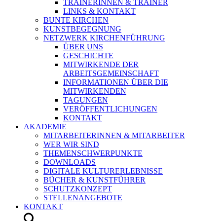
TRAINERINNEN & TRAINER
LINKS & KONTAKT
BUNTE KIRCHEN
KUNSTBEGEGNUNG
NETZWERK KIRCHENFÜHRUNG
ÜBER UNS
GESCHICHTE
MITWIRKENDE DER
ARBEITSGEMEINSCHAFT
INFORMATIONEN ÜBER DIE
MITWIRKENDEN
TAGUNGEN
VERÖFFENTLICHUNGEN
KONTAKT
AKADEMIE
MITARBEITERINNEN & MITARBEITER
WER WIR SIND
THEMENSCHWERPUNKTE
DOWNLOADS
DIGITALE KULTURERLEBNISSE
BÜCHER & KUNSTFÜHRER
SCHUTZKONZEPT
STELLENANGEBOTE
KONTAKT