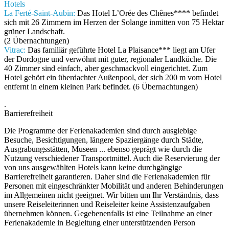
Hotels
La Ferté-Saint-Aubin:
Das Hotel L’Orée des Chênes**** befindet
sich mit 26 Zimmern im Herzen der Solange inmitten von 75 Hek­tar
grüner Landschaft.
(2 Übernachtungen)
Vitrac:
Das familiär geführte Hotel La Plaisance*** liegt am Ufer
der Dordogne und verwöhnt mit guter, regionaler Landküche. Die
40 Zimmer sind einfach, aber geschmackvoll eingerichtet. Zum
Hotel gehört ein überdachter Außenpool, der sich 200 m vom Hotel
entfernt in einem kleinen Park befindet. (6 Übernachtungen)
.
Barrierefreiheit
Die Programme der Ferienakademien sind durch ausgiebige
Besuche, Besichtigungen, längere Spaziergänge durch Städte,
Ausgrabungsstätten, Museen ... ebenso geprägt wie durch die
Nutzung verschiedener Transportmittel. Auch die Reservierung der
von uns ausgewählten Hotels kann keine durchgängige
Barrierefreiheit garantieren. Daher sind die Ferienakademien für
Personen mit eingeschränkter Mobilität und anderen Behinderungen
im Allgemeinen nicht geeignet. Wir bitten um Ihr Verständnis, dass
unsere Reiseleiterinnen und Reiseleiter keine Assistenzaufgaben
übernehmen können. Gegebenenfalls ist eine Teilnahme an einer
Ferienakademie in Begleitung einer unterstützenden Person