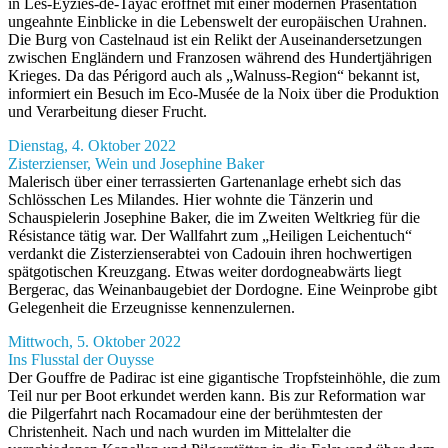
in Les-Eyzies-de-Tayac eröffnet mit einer modernen Präsentation
ungeahnte Einblicke in die Lebenswelt der europäischen Urahnen.
Die Burg von Castelnaud ist ein Relikt der Auseinandersetzungen
zwischen Engländern und Franzosen während des Hundertjährigen
Krieges. Da das Périgord auch als „Walnuss-Region“ bekannt ist,
informiert ein Besuch im Eco-Musée de la Noix über die Produktion
und Verarbeitung dieser Frucht.
Dienstag, 4. Oktober 2022
Zisterzienser, Wein und Josephine Baker
Malerisch über einer terrassierten Gartenanlage erhebt sich das
Schlösschen Les Milandes. Hier wohnte die Tänzerin und
Schauspielerin Josephine Baker, die im Zweiten Weltkrieg für die
Résistance tätig war. Der Wallfahrt zum „Heiligen Leichentuch“
verdankt die Zisterzienserabtei von Cadouin ihren hochwertigen
spätgotischen Kreuzgang. Etwas weiter dordogneabwärts liegt
Bergerac, das Weinanbaugebiet der Dordogne. Eine Weinprobe gibt
Gelegenheit die Erzeugnisse kennenzulernen.
Mittwoch, 5. Oktober 2022
Ins Flusstal der Ouysse
Der Gouffre de Padirac ist eine gigantische Tropfsteinhöhle, die zum
Teil nur per Boot erkundet werden kann. Bis zur Reformation war
die Pilgerfahrt nach Rocamadour eine der berühmtesten der
Christenheit. Nach und nach wurden im Mittelalter die