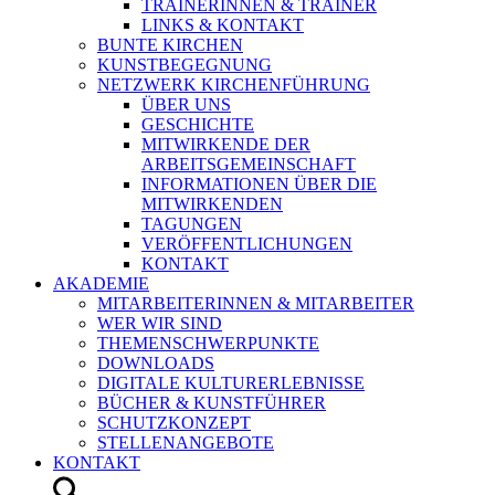
TRAINERINNEN & TRAINER
LINKS & KONTAKT
BUNTE KIRCHEN
KUNSTBEGEGNUNG
NETZWERK KIRCHENFÜHRUNG
ÜBER UNS
GESCHICHTE
MITWIRKENDE DER
ARBEITSGEMEINSCHAFT
INFORMATIONEN ÜBER DIE
MITWIRKENDEN
TAGUNGEN
VERÖFFENTLICHUNGEN
KONTAKT
AKADEMIE
MITARBEITERINNEN & MITARBEITER
WER WIR SIND
THEMENSCHWERPUNKTE
DOWNLOADS
DIGITALE KULTURERLEBNISSE
BÜCHER & KUNSTFÜHRER
SCHUTZKONZEPT
STELLENANGEBOTE
KONTAKT