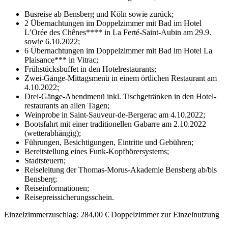
Busreise ab Bensberg und Köln sowie zurück;
2 Übernachtungen im Doppelzimmer mit Bad im Hotel
L’Orée des Chênes**** in La Ferté-Saint-Aubin am 29.9.
sowie 6.10.2022;
6 Übernachtungen im Doppelzimmer mit Bad im Hotel La
Plaisance*** in Vitrac;
Frühstücksbuffet in den Hotel­restaurants;
Zwei-Gänge-Mittagsmenü in einem örtlichen Restaurant am
4.10.2022;
Drei-Gänge-Abendmenü inkl. Tischgetränken in den Hotel­
restaurants an allen Tagen;
Weinprobe in Saint-Sauveur-de-Bergerac am 4.10.2022;
Bootsfahrt mit einer traditionellen Gabarre am 2.10.2022
(wetterabhängig);
Führungen, Besichtigungen, Eintritte und Gebühren;
Bereitstellung eines Funk-Kopfhörersystems;
Stadtsteuern;
Reiseleitung der Thomas-Morus-Akademie Bensberg ab/bis
Bensberg;
Reiseinformationen;
Reisepreissicherungsschein.
Einzelzimmerzuschlag:
284,00 €
Doppelzimmer zur Einzelnutzung