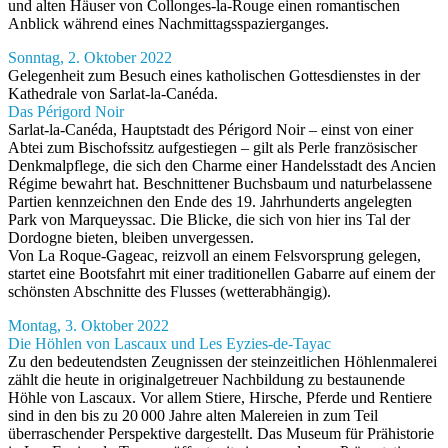
und alten Häuser von Collonges-la-Rouge einen romantischen
Anblick während eines Nachmittagsspazierganges.
Sonntag, 2. Oktober 2022
Gelegenheit zum Besuch eines katholischen Gottesdienstes in der
Kathedrale von Sarlat-la-Canéda.
Das Périgord Noir
Sarlat-la-Canéda, Hauptstadt des Périgord Noir – einst von einer
Abtei zum Bischofssitz aufgestiegen – gilt als Perle französischer
Denkmalpflege, die sich den Charme einer Handelsstadt des Ancien
Régime bewahrt hat. Beschnittener Buchsbaum und naturbelassene
Partien kennzeichnen den Ende des 19. Jahrhunderts angelegten
Park von Marqueyssac. Die Blicke, die sich von hier ins Tal der
Dordogne bieten, bleiben unvergessen.
Von La Roque-Gageac, reizvoll an einem Felsvorsprung gelegen,
startet eine Bootsfahrt mit einer traditionellen Gabarre auf einem der
schönsten Abschnitte des Flusses (wetterabhängig).
Montag, 3. Oktober 2022
Die Höhlen von Lascaux und Les Eyzies-de-Tayac
Zu den bedeutendsten Zeugnissen der steinzeitlichen Höhlenmalerei
zählt die heute in originalgetreuer Nachbildung zu bestaunende
Höhle von Lascaux. Vor allem Stiere, Hirsche, Pferde und Rentiere
sind in den bis zu 20 000 Jahre alten Malereien in zum Teil
überraschender Perspektive dargestellt. Das Museum für Prähistorie