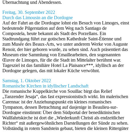
Übernachtung und Abendessen.
Freitag, 30. September 2022
Durch das Limousin an die Dordogne
Auf der Fahrt an die Dordogne lohnt ein Besuch von Limoges, einst
bedeutende Pilgerstation auf dem Weg nach Santiago de
Compostela, heute bekannt als Stadt des Porzellans. Ein
Stadtrundgang führt zur gotischen Kathedrale Saint-Étienne und
zum Musée des Beaux-Arts, wo unter anderem Werke von Auguste
Renoir, der hier geboren wurde, zu sehen sind. Auch präsentiert das
Museum eine Sammlung von Emaillearbeiten, den sogenannten
Œuvre de Limoges, für die die Stadt im Mittelalter berühmt war.
Tagesziel ist das familiäre Hotel La Plaisance***, idyllisch an der
Dordogne gelegen, das mit lokaler Küche verwöhnt.
Samstag, 1. Oktober 2022
Romanische Kirchen in idyllischer Landschaft
Die romanische Kuppelkirche von Souillac birgt das Relief
„Tanzender Jesaja“, das fast expressionistisch wirkt. Im malerischen
Carennac ist der Anziehungspunkt ein kleines romanisches
Tympanon, dessen Betrachtung auf dasjenige in Beaulieu-sur-
Dordogne einstimmt: Über dem Südportal der benediktinischen
Wallfahrtskirche ist dort die „Wiederkunft Christi als endzeitlicher
Richter“ mit außergewöhnlichen Darstellungen der Sünde zu sehen.
Vollständig in rotem Sandstein gebaut, bieten die kleinen Rittergüter