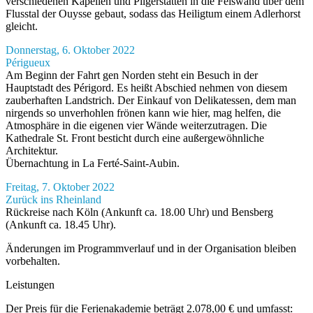
verschiedenen Kapellen und Pilgerstätten in die Felswand über dem
Flusstal der Ouysse gebaut, sodass das Heiligtum einem Adlerhorst
gleicht.
Donnerstag, 6. Oktober 2022
Périgueux
Am Beginn der Fahrt gen Norden steht ein Besuch in der
Hauptstadt des Périgord. Es heißt Abschied nehmen von diesem
zauberhaften Landstrich. Der Einkauf von Delikatessen, dem man
nirgends so unverhohlen frönen kann wie hier, mag helfen, die
Atmosphäre in die eigenen vier Wände weiterzutragen. Die
Kathedrale St. Front besticht durch eine außergewöhnliche
Architektur.
Übernachtung in La Ferté-Saint-Aubin.
Freitag, 7. Oktober 2022
Zurück ins Rheinland
Rückreise nach Köln (Ankunft ca. 18.00 Uhr) und Bensberg
(Ankunft ca. 18.45 Uhr).
Änderungen im Programmverlauf und in der Organisation bleiben
vorbehalten.
Leistungen
Der Preis für die Ferienakademie beträgt 2.078,00 € und umfasst: