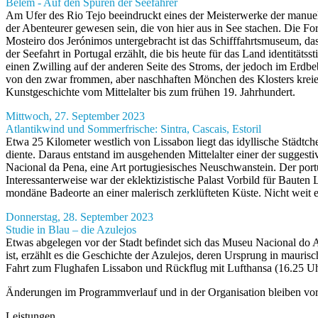
Belém - Auf den Spuren der Seefahrer
Am Ufer des Rio Tejo beeindruckt eines der Meisterwerke der manueli
der Abenteurer gewesen sein, die von hier aus in See stachen. Die 
Mosteiro dos Jerónimos untergebracht ist das Schifffahrtsmuseum, 
der Seefahrt in Portugal erzählt, die bis heute für das Land identität
einen Zwilling auf der anderen Seite des Stroms, der jedoch im Erdb
von den zwar frommen, aber naschhaften Mönchen des Klosters kreier
Kunstgeschichte vom Mittelalter bis zum frühen 19. Jahrhundert.
Mittwoch, 27. September 2023
Atlantikwind und Sommerfrische: Sintra, Cascais, Estoril
Etwa 25 Kilometer westlich von Lissabon liegt das idyllische Städtch
diente. Daraus entstand im ausgehenden Mittelalter einer der suggest
Nacional da Pena, eine Art portugiesisches Neuschwanstein. Der port
Interessanterweise war der eklektizistische Palast Vorbild für Baute
mondäne Badeorte an einer malerisch zerklüfteten Küste. Nicht weit e
Donnerstag, 28. September 2023
Studie in Blau – die Azulejos
Etwas abgelegen vor der Stadt befindet sich das Museu Nacional do A
ist, erzählt es die Geschichte der Azulejos, deren Ursprung in maurisc
Fahrt zum Flughafen Lissabon und Rückflug mit Lufthansa (16.25 Uh
Änderungen im Programmverlauf und in der Organisation bleiben vor
Leistungen