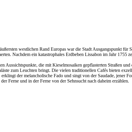
ußersten westlichen Rand Europas war die Stadt Ausgangspunkt für See
ten. Nachdem ein katastrophales Erdbeben Lissabon im Jahr 1755 zer
zten Aussichtspunkte, die mit Kieselmosaiken gepflasterten Straßen und d
ste zum Leuchten bringt. Die vielen traditionellen Cafés bieten exzel
erklingt der melancholische Fado und singt von der Saudade, jener For
h der Ferne und in der Ferne von der Sehnsucht nach daheim erzählen.