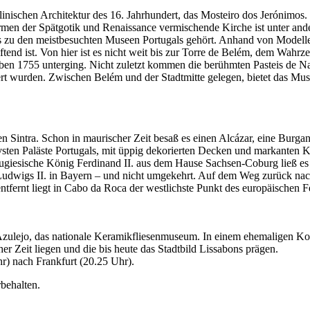
nischen Architektur des 16. Jahrhundert, das Mosteiro dos Jerónimos. 
Formen der Spätgotik und Renaissance vermischende Kirche ist unter a
das zu den meistbesuchten Museen Portugals gehört. Anhand von Model
sstiftend ist. Von hier ist es nicht weit bis zur Torre de Belém, dem Wa
eben 1755 unterging. Nicht zuletzt kommen die berühmten Pasteis de Na
t wurden. Zwischen Belém und der Stadtmitte gelegen, bietet das Muse
en Sintra. Schon in maurischer Zeit besaß es einen Alcázar, eine Burg
ivsten Paläste Portugals, mit üppig dekorierten Decken und markanten 
ugiesische König Ferdinand II. aus dem Hause Sachsen-Coburg ließ es 
n Ludwigs II. in Bayern – und nicht umgekehrt. Auf dem Weg zurück nach 
ntfernt liegt in Cabo da Roca der westlichste Punkt des europäischen F
zulejo, das nationale Keramikfliesenmuseum. In einem ehemaligen Konv
her Zeit liegen und die bis heute das Stadtbild Lissabons prägen.
r) nach Frankfurt (20.25 Uhr).
behalten.