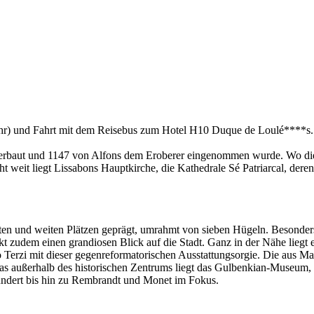
 Uhr) und Fahrt mit dem Reisebus zum Hotel H10 Duque de Loulé****s.
n erbaut und 1147 von Alfons dem Eroberer eingenommen wurde. Wo die
ht weit liegt Lissabons Hauptkirche, die Kathedrale Sé Patriarcal, der
en und weiten Plätzen geprägt, umrahmt von sieben Hügeln. Besonders
kt zudem einen grandiosen Blick auf die Stadt. Ganz in der Nähe liegt 
o Terzi mit dieser gegenreformatorischen Ausstattungsorgie. Die aus M
s außerhalb des historischen Zentrums liegt das Gulbenkian-Museum, da
hundert bis hin zu Rembrandt und Monet im Fokus.