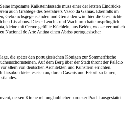
Seine imposante Kalksteinfassade muss einer der letzten Eindrücke
nderem auch Grablege des Seefahrers Vasco da Gamas. Ebenfalls im
len, Gebrauchsgegenständen und Gemälden wird hier die Geschichte
hrzeichen Lissabons. Dieser Leucht- und Wachturm hatte ursprünglich
ta, kleine mit Creme gefüllte Küchlein, aus Belém, wo sie vermutlich
u Nacional de Arte Antiga einen Abriss portugiesischer
anlage, die später den portugiesischen Königen zur Sommerfrische
Küchenschornsteinen. Auf dem Berg über der Stadt thront der Palácio
vor allem von deutschen Architekten und Künstlern errichten.
Lissabon bietet es sich an, durch Cascais und Estoril zu fahren,
estlandes.
ent, dessen Kirche mit unglaublicher barocker Pracht ausgestattet