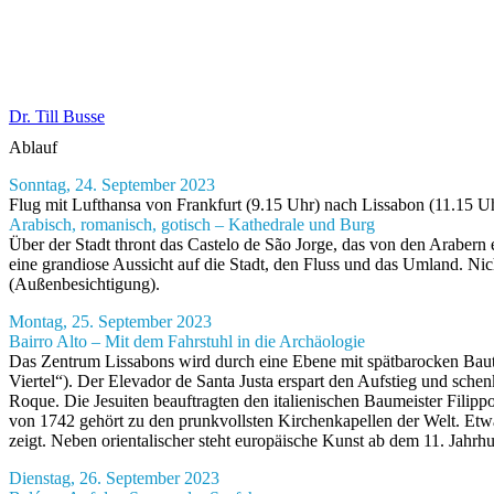
Dr. Till Busse
Ablauf
Sonntag, 24. September 2023
Flug mit Lufthansa von Frankfurt (9.15 Uhr) nach Lissabon (11.15
Arabisch, romanisch, gotisch – Kathedrale und Burg
Über der Stadt thront das Castelo de São Jorge, das von den Araber
eine grandiose Aussicht auf die Stadt, den Fluss und das Umland. Nic
(Außenbesichtigung).
Montag, 25. September 2023
Bairro Alto – Mit dem Fahrstuhl in die Archäologie
Das Zentrum Lissabons wird durch eine Ebene mit spätbarocken Baut
Viertel“). Der Elevador de Santa Justa erspart den Aufstieg und schen
Roque. Die Jesuiten beauftragten den italienischen Baumeister Filipp
von 1742 gehört zu den prunkvollsten Kirchenkapellen der Welt. Etwa
zeigt. Neben orientalischer steht europäische Kunst ab dem 11. Jahr
Dienstag, 26. September 2023