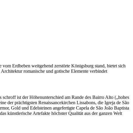
 vom Erdbeben weitgehend zerstörte Königsburg stand, bietet sich
en Architektur romanische und gotische Elemente verbindet
 schroff ist der Höhenunterschied am Rande des Bairro Alto („hohes
eine der prächtigsten Renaissancekirchen Lissabons, die Igreja de São
armor, Gold und Edelsteinen angefertigte Capela de São João Baptista
s künstlerische Artefakte höchster Qualität aus der ganzen Welt