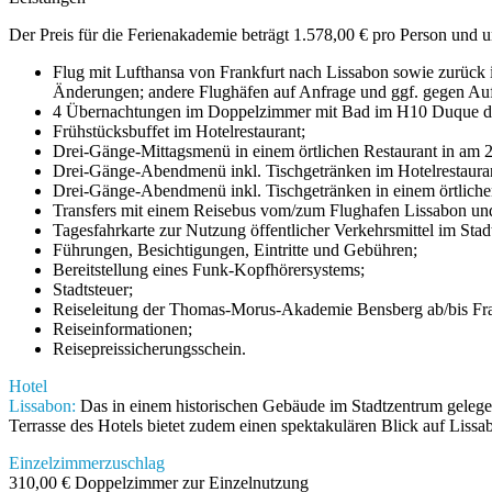
Der Preis für die Ferienakademie beträgt 1.578,00 € pro Person und 
Flug mit Lufthansa von Frankfurt nach Lissabon sowie zurück i
Änderungen; andere Flughäfen auf Anfrage und ggf. gegen Auf
4 Übernachtungen im Doppelzimmer mit Bad im H10 Duque d
Frühstücksbuffet im Hotelrestaurant;
Drei-Gänge-Mittagsmenü in einem örtlichen Restaurant in am 
Drei-Gänge-Abendmenü inkl. Tischgetränken im Hotelrestaura
Drei-Gänge-Abendmenü inkl. Tischgetränken in einem örtliche
Transfers mit einem Reisebus vom/zum Flughafen Lissabon un
Tagesfahrkarte zur Nutzung öffentlicher Verkehrsmittel im Sta
Führungen, Besichtigungen, Eintritte und Gebühren;
Bereitstellung eines Funk-Kopfhörersystems;
Stadtsteuer;
Reiseleitung der Thomas-Morus-Akademie Bensberg ab/bis Fra
Reiseinformationen;
Reisepreissicherungsschein.
Hotel
Lissabon:
Das in einem historischen Gebäude im Stadtzentrum gelege
Terrasse des Hotels bietet zudem einen spektakulären Blick auf Lis
Einzelzimmerzuschlag
310,00 € Doppelzimmer zur Einzelnutzung