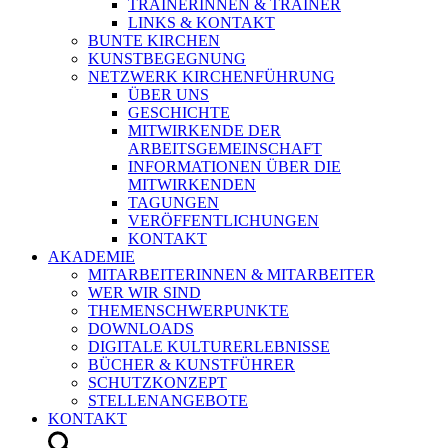
TRAINERINNEN & TRAINER
LINKS & KONTAKT
BUNTE KIRCHEN
KUNSTBEGEGNUNG
NETZWERK KIRCHENFÜHRUNG
ÜBER UNS
GESCHICHTE
MITWIRKENDE DER
ARBEITSGEMEINSCHAFT
INFORMATIONEN ÜBER DIE
MITWIRKENDEN
TAGUNGEN
VERÖFFENTLICHUNGEN
KONTAKT
AKADEMIE
MITARBEITERINNEN & MITARBEITER
WER WIR SIND
THEMENSCHWERPUNKTE
DOWNLOADS
DIGITALE KULTURERLEBNISSE
BÜCHER & KUNSTFÜHRER
SCHUTZKONZEPT
STELLENANGEBOTE
KONTAKT