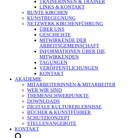
TRAINERINNEN & TRAINER
LINKS & KONTAKT
BUNTE KIRCHEN
KUNSTBEGEGNUNG
NETZWERK KIRCHENFÜHRUNG
ÜBER UNS
GESCHICHTE
MITWIRKENDE DER
ARBEITSGEMEINSCHAFT
INFORMATIONEN ÜBER DIE
MITWIRKENDEN
TAGUNGEN
VERÖFFENTLICHUNGEN
KONTAKT
AKADEMIE
MITARBEITERINNEN & MITARBEITER
WER WIR SIND
THEMENSCHWERPUNKTE
DOWNLOADS
DIGITALE KULTURERLEBNISSE
BÜCHER & KUNSTFÜHRER
SCHUTZKONZEPT
STELLENANGEBOTE
KONTAKT