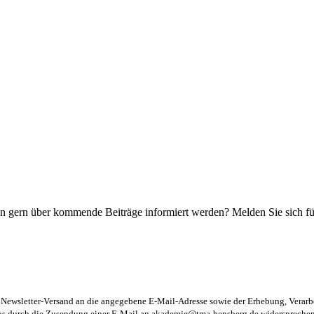
n gern über kommende Beiträge informiert werden? Melden Sie sich für
m Newsletter-Versand an die angegebene E-Mail-Adresse sowie der Erhebung, Vera
los durch die Zusendung einer E-Mail an
akademie@tma-bensberg.de
widersprechen 