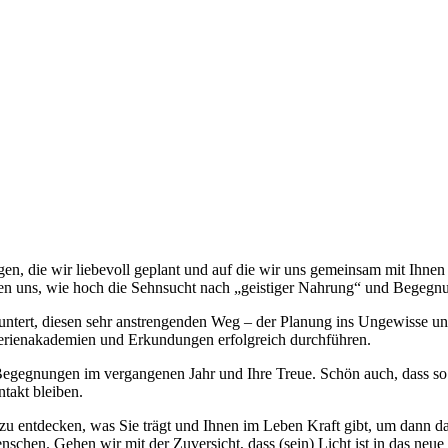
gen, die wir liebevoll geplant und auf die wir uns gemeinsam mit Ihnen
 uns, wie hoch die Sehnsucht nach „geistiger Nahrung“ und Begegnung
ntert, diesen sehr anstrengenden Weg – der Planung ins Ungewisse un
Ferienakademien und Erkundungen erfolgreich durchführen.
ute Begegnungen im vergangenen Jahr und Ihre Treue. Schön auch, dass s
ntakt bleiben.
 entdecken, was Sie trägt und Ihnen im Leben Kraft gibt, um dann da
chen. Gehen wir mit der Zuversicht, dass (sein) Licht ist in das neue 