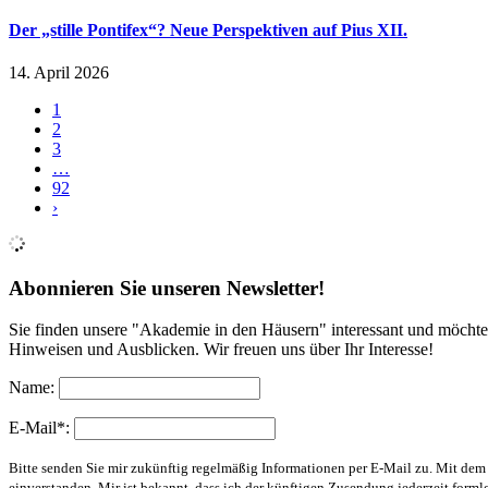
Der „stille Pontifex“? Neue Perspektiven auf Pius XII.
14. April 2026
1
2
3
…
92
›
Abonnieren Sie unseren Newsletter!
Sie finden unsere "Akademie in den Häusern" interessant und möchte
Hinweisen und Ausblicken. Wir freuen uns über Ihr Interesse!
Name:
E-Mail*:
Bitte senden Sie mir zukünftig regelmäßig Informationen per E-Mail zu. Mit de
einverstanden. Mir ist bekannt, dass ich der künftigen Zusendung jederzeit form