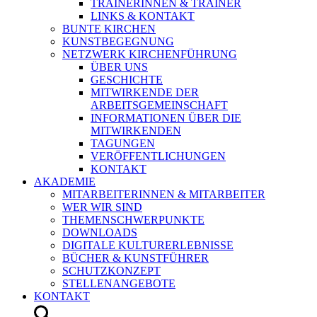
TRAINERINNEN & TRAINER
LINKS & KONTAKT
BUNTE KIRCHEN
KUNSTBEGEGNUNG
NETZWERK KIRCHENFÜHRUNG
ÜBER UNS
GESCHICHTE
MITWIRKENDE DER
ARBEITSGEMEINSCHAFT
INFORMATIONEN ÜBER DIE
MITWIRKENDEN
TAGUNGEN
VERÖFFENTLICHUNGEN
KONTAKT
AKADEMIE
MITARBEITERINNEN & MITARBEITER
WER WIR SIND
THEMENSCHWERPUNKTE
DOWNLOADS
DIGITALE KULTURERLEBNISSE
BÜCHER & KUNSTFÜHRER
SCHUTZKONZEPT
STELLENANGEBOTE
KONTAKT