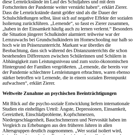
diese Lernrückstände im Lauf des Schuljahres und mit dem
Fortschreiten der Pandemie weiter verstärkt haben“, erklärt Zierer.
Dass die Lernrückstände damit größer sind als die Dauer der
Schulschließungen selbst, lässt sich auf negative Effekte der sozialen
Isolierung zurückführen. „Lernende“, so fasst es Zierer zusammen,
„haben in der Einsamkeit häufig auch zu lernen verlernt.“ Besonders
die Situation jüngerer Schulkinder alarmiert: teilweise war der
Lernzuwachs bei Grundschulkindern im Homeschooling nur halb so
hoch wie im Präsenzunterricht. Markant war überdies die
Beobachtung, dass sich während des Distanzunterrichts die schon
bestehenden Differenzen zwischen Schülerinnen und Schülern in
Abhängigkeit zum Leistungsniveau und zum sozio-ökonomischen
Hintergrund der Familien vergrößerten. „Lernende, die bereits vor
der Pandemie schlechtere Lernleistungen erbrachten, waren ebenso
stärker betroffen wir Lernende, die in einem sozialen Brennpunkt
aufwachsen“, erklärt Zierer.
Weltweite Zunahme an psychischen Beeinträchtigungen
Mit Blick auf die psycho-soziale Entwicklung liefern internationale
Studien ein einhelliges Urteil: Ängste, Depressionen, Einsamkeit,
Gereiztheit, Einschlafprobleme, Kopfschmerzen,
Niedergeschlagenheit, Bauchschmerzen und Nervosität haben im
Vergleich zu Erhebungen aus den früheren Jahren in allen
Altersgruppen deutlich zugenommen. „Wer sozial isoliert wird,