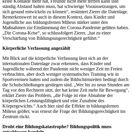
keine Kontakte mehr hat, Freunde nicht mehr treffen kann und
ständig Abstand halten muss, hat schwierige Voraussetzungen, um
sich gesund entwickeln zu können“, resümiert Zierer die Datenlage.
Bemerkenswert ist auch in diesem Kontext, dass Kinder und
Jugendliche aus bildungsfernen Milieus stärker unter den
Maßnahmen zur Eindämmung der Corona-Pandemie gelitten haben.
„Die Corona-Krise“, so schlussfolgert Zierer, „hat zu einer
Verschärfung von Bildungsungerechtigkeit geführt.“
Körperliche Verfassung angezählt
Mit Blick auf die körperliche Verfassung lässt sich an der
internationalen Datenlage zwar erkennen, dass Kinder und
Jugendliche während der Pandemie nicht weniger Zeit im Freien
verbrachten, aber doch weniger systematisches Training wie in
Sportvereinen hatten und zudem die Bildschirmzeiten bedingt durch
die Schulschließungen gestiegen sind. „Wer bis zu neun Stunden am
Tag vor den Rechnern sitzt, der hat keine Zeit mehr für Bewegung“,
erklärt Zierer das Problem, „die Folge ist eine Abnahme der
körperlichen Leistungsfähigkeit und eine Zunahme des
Körpergewichts.“ Auch hier sind die Effekte in bildungsfernen
Milieus größer, was erneut die Frage der Bildungsgerechtigkeit ins
Zentrum rückt.
Droht eine Bildungskatastrophe? Bildungspolitik muss
entschlossen handeln