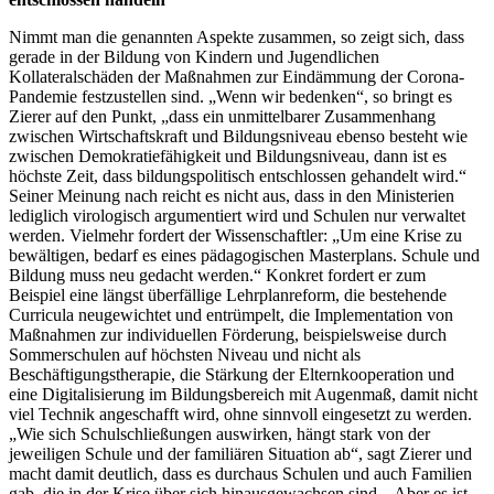
Nimmt man die genannten Aspekte zusammen, so zeigt sich, dass
gerade in der Bildung von Kindern und Jugendlichen
Kollateralschäden der Maßnahmen zur Eindämmung der Corona-
Pandemie festzustellen sind. „Wenn wir bedenken“, so bringt es
Zierer auf den Punkt, „dass ein unmittelbarer Zusammenhang
zwischen Wirtschaftskraft und Bildungsniveau ebenso besteht wie
zwischen Demokratiefähigkeit und Bildungsniveau, dann ist es
höchste Zeit, dass bildungspolitisch entschlossen gehandelt wird.“
Seiner Meinung nach reicht es nicht aus, dass in den Ministerien
lediglich virologisch argumentiert wird und Schulen nur verwaltet
werden. Vielmehr fordert der Wissenschaftler: „Um eine Krise zu
bewältigen, bedarf es eines pädagogischen Masterplans. Schule und
Bildung muss neu gedacht werden.“ Konkret fordert er zum
Beispiel eine längst überfällige Lehrplanreform, die bestehende
Curricula neugewichtet und entrümpelt, die Implementation von
Maßnahmen zur individuellen Förderung, beispielsweise durch
Sommerschulen auf höchsten Niveau und nicht als
Beschäftigungstherapie, die Stärkung der Elternkooperation und
eine Digitalisierung im Bildungsbereich mit Augenmaß, damit nicht
viel Technik angeschafft wird, ohne sinnvoll eingesetzt zu werden.
„Wie sich Schulschließungen auswirken, hängt stark von der
jeweiligen Schule und der familiären Situation ab“, sagt Zierer und
macht damit deutlich, dass es durchaus Schulen und auch Familien
gab, die in der Krise über sich hinausgewachsen sind. „Aber es ist