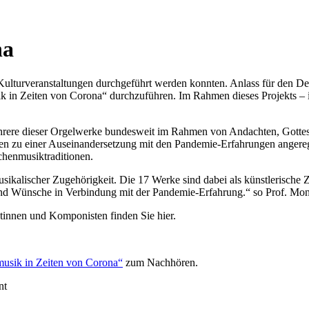
na
 Kulturveranstaltungen durchgeführt werden konnten. Anlass für den 
 in Zeiten von Corona“ durchzuführen. Im Rahmen dieses Projekts – im
ere dieser Orgelwerke bundesweit im Rahmen von Andachten, Gottesdie
den zu einer Auseinandersetzung mit den Pandemie-Erfahrungen angereg
henmusiktraditionen.
usikalischer Zugehörigkeit. Die 17 Werke sind dabei als künstlerische
nd Wünsche in Verbindung mit der Pandemie-Erfahrung.“ so Prof. Moni
innen und Komponisten finden Sie hier.
usik in Zeiten von Corona“
zum Nachhören.
nt