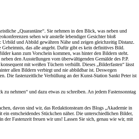
t geistliche „Quarantäne“. Sie nehmen in den Blick, was neben und
deokonferenzen sehen wir anstelle lebendiger Gesichter bloß
t: Urbild und Abbild gewähren Nähe und zeigen gleichzeitig Distanz.
Geheimnis, das alle angeht. Dafür gibt es kein definitives Bild.
Bilder kann zum Vorschein kommen, was hinter den Bildern steht.
rd neben den Ausstellungen vom überwältigenden Gemälde des P.P.
konsequent mit weißen Tüchern verhüllt. Dieses „Bilderfasten“ lässt
nter allen Bildern verbirgt und nie abbildbar ist. Deswegen
. Die fastenzeitliche Verhüllung an der Kunst-Station Sankt Peter ist
lick zu nehmen“ und dazu etwas zu schreiben. An jedem Fastensonntag
machen, davon sind wir, das Redaktionsteam des Blogs „Akademie in
 ein entscheidendes Stückchen näher. Die unterschiedlichen Bilder,
 der Fastenzeit freuen wir uns! Lassen Sie sich, genau wie wir, mit