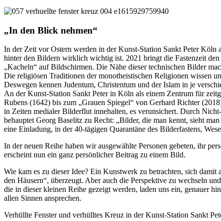
„
In den Blick nehmen
“
In der Zeit vor Ostern werden in der Kunst-Station Sankt Peter Köln a
hinter den Bildern wirklich wichtig ist. 2021 bringt die Fastenzeit d
„Kacheln“ auf Bildschirmen. Die Nähe dieser technischen Bilder mach
Die religiösen Traditionen der monotheistischen Religionen wissen um 
Deswegen kennen Judentum, Christentum und der Islam in je verschie
An der Kunst-Station Sankt Peter in Köln als einem Zentrum für zei
Rubens (1642) bis zum „Grauen Spiegel“ von Gerhard Richter (2018) g
in Zeiten medialer Bilderflut innehalten, es verunsichert. Durch Nic
behauptet Georg Baselitz zu Recht: „Bilder, die man kennt, sieht man
eine Einladung, in der 40-tägigen Quarantäne des Bilderfastens, Wes
In der neuen Reihe haben wir ausgewählte Personen gebeten, ihr per
erscheint nun ein ganz persönlicher Beitrag zu einem Bild.
Wie kam es zu dieser Idee? Ein Kunstwerk zu betrachten, sich damit
den Häusern“, überzeugt. Aber auch die Perspektive zu wechseln und 
die in dieser kleinen Reihe gezeigt werden, laden uns ein, genauer h
allen Sinnen ansprechen.
Verhüllte Fenster und verhülltes Kreuz in der Kunst-Station Sankt Pet