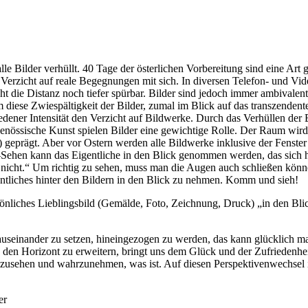
lle Bilder verhüllt. 40 Tage der österlichen Vorbereitung sind eine Ar
en Verzicht auf reale Begegnungen mit sich. In diversen Telefon- und Vi
t die Distanz noch tiefer spürbar. Bilder sind jedoch immer ambivalen
diese Zwiespältigkeit der Bilder, zumal im Blick auf das transzendente 
dener Intensität den Verzicht auf Bildwerke. Durch das Verhüllen der 
tgenössische Kunst spielen Bilder eine gewichtige Rolle. Der Raum wi
eprägt. Aber vor Ostern werden alle Bildwerke inklusive der Fenster 
ht-Sehen kann das Eigentliche in den Blick genommen werden, das sich hi
 nicht.“ Um richtig zu sehen, muss man die Augen auch schließen können
entliches hinter den Bildern in den Blick zu nehmen. Komm und sieh!
sönliches Lieblingsbild (Gemälde, Foto, Zeichnung, Druck) „in den B
 auseinander zu setzen, hineingezogen zu werden, das kann glücklich 
den Horizont zu erweitern, bringt uns dem Glück und der Zufriedenheit
inzusehen und wahrzunehmen, was ist. Auf diesen Perspektivenwechsel in
er