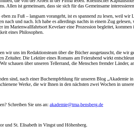
en, die von der Arbeit in der Firma leben. Rheinischer Kapitalismus in
ims. Allen ist gemeinsam, dass sie sich für das Gemeinsame interessier
 eben zu Fuß – langsam vorangeht, ist es spannend zu lesen, weil wir 
 nach und nach. Ich habe es allerdings nachts in einem Zug gelesen, w
ls er im Marienwallfahrtsort Kevelaer eine Prozession begleitet, komme
gkeit eines Philosophen.
en wir uns im Redaktionsteam über die Bücher ausgetauscht, die wir ge
len Zeitalter. Die Lektüre eines Romans am Feierabend wirkt entschle
Wir schauen über unseren Tellerrand, die Menschen fremder Länder, an
rbunden sind, nach einer Buchempfehlung für unseren Blog „Akademie
chienene Werke, die wir Ihnen in den nächsten zwei Wochen in unsere
en? Schreiben Sie uns an:
akademie@tma-bensberg.de
or und St. Elisabeth in Vingst und Höhenberg.