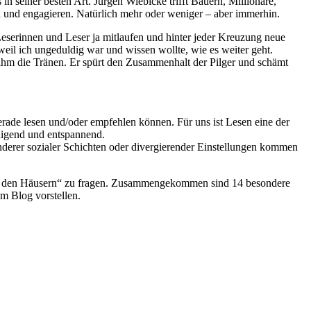
 seiner besten Art. Jürgen Wiebicke trifft Bauern, Millionäre,
en und engagieren. Natürlich mehr oder weniger – aber immerhin.
Leserinnen und Leser ja mitlaufen und hinter jeder Kreuzung neue
eil ich ungeduldig war und wissen wollte, wie es weiter geht.
n ihm die Tränen. Er spürt den Zusammenhalt der Pilger und schämt
rade lesen und/oder empfehlen können. Für uns ist Lesen eine der
unigend und entspannend.
derer sozialer Schichten oder divergierender Einstellungen kommen
 in den Häusern“ zu fragen. Zusammengekommen sind 14 besondere
m Blog vorstellen.