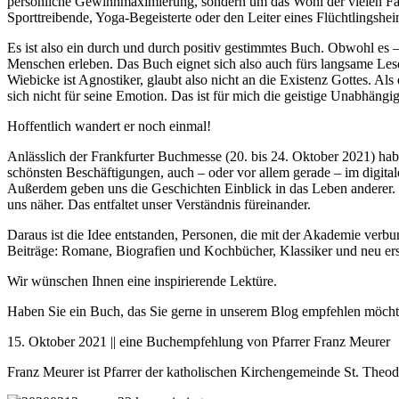
persönliche Gewinnmaximierung, sondern um das Wohl der vielen Famili
Sporttreibende, Yoga-Begeisterte oder den Leiter eines Flüchtlingshe
Es ist also ein durch und durch positiv gestimmtes Buch. Obwohl es –
Menschen erleben. Das Buch eignet sich also auch fürs langsame Lesen
Wiebicke ist Agnostiker, glaubt also nicht an die Existenz Gottes. A
sich nicht für seine Emotion. Das ist für mich die geistige Unabhängi
Hoffentlich wandert er noch einmal!
Anlässlich der Frankfurter Buchmesse (20. bis 24. Oktober 2021) hab
schönsten Beschäftigungen, auch – oder vor allem gerade – im digita
Außerdem geben uns die Geschichten Einblick in das Leben anderer. 
uns näher. Das entfaltet unser Verständnis füreinander.
Daraus ist die Idee entstanden, Personen, die mit der Akademie ve
Beiträge: Romane, Biografien und Kochbücher, Klassiker und neu ers
Wir wünschen Ihnen eine inspirierende Lektüre.
Haben Sie ein Buch, das Sie gerne in unserem Blog empfehlen möcht
15. Oktober 2021 || eine Buchempfehlung von Pfarrer Franz Meurer
Franz Meurer ist Pfarrer der katholischen Kirchengemeinde St. Theod