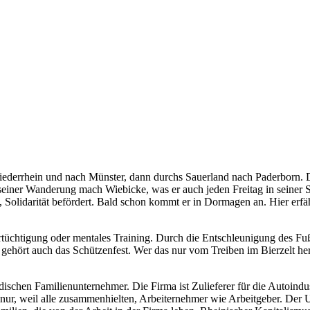
iederrhein und nach Münster, dann durchs Sauerland nach Paderborn. D
seiner Wanderung mach Wiebicke, was er auch jeden Freitag in seiner
lidarität befördert. Bald schon kommt er in Dormagen an. Hier erfährt
rtüchtigung oder mentales Training. Durch die Entschleunigung des Fu
hört auch das Schützenfest. Wer das nur vom Treiben im Bierzelt her 
schen Familienunternehmer. Die Firma ist Zulieferer für die Autoindust
nur, weil alle zusammenhielten, Arbeiternehmer wie Arbeitgeber. Der U