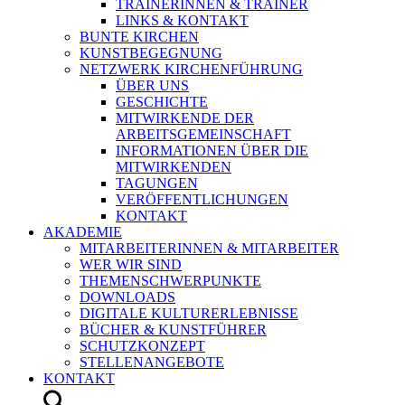
TRAINERINNEN & TRAINER
LINKS & KONTAKT
BUNTE KIRCHEN
KUNSTBEGEGNUNG
NETZWERK KIRCHENFÜHRUNG
ÜBER UNS
GESCHICHTE
MITWIRKENDE DER
ARBEITSGEMEINSCHAFT
INFORMATIONEN ÜBER DIE
MITWIRKENDEN
TAGUNGEN
VERÖFFENTLICHUNGEN
KONTAKT
AKADEMIE
MITARBEITERINNEN & MITARBEITER
WER WIR SIND
THEMENSCHWERPUNKTE
DOWNLOADS
DIGITALE KULTURERLEBNISSE
BÜCHER & KUNSTFÜHRER
SCHUTZKONZEPT
STELLENANGEBOTE
KONTAKT