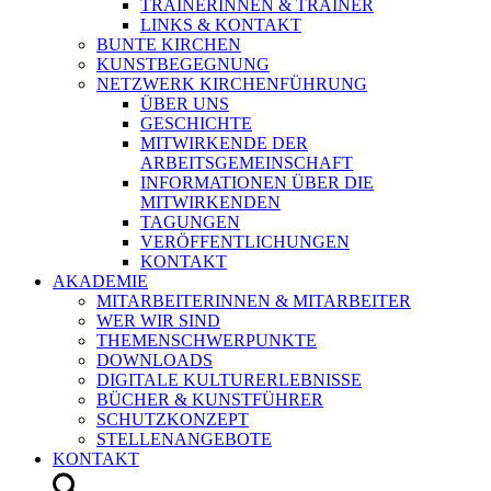
TRAINERINNEN & TRAINER
LINKS & KONTAKT
BUNTE KIRCHEN
KUNSTBEGEGNUNG
NETZWERK KIRCHENFÜHRUNG
ÜBER UNS
GESCHICHTE
MITWIRKENDE DER
ARBEITSGEMEINSCHAFT
INFORMATIONEN ÜBER DIE
MITWIRKENDEN
TAGUNGEN
VERÖFFENTLICHUNGEN
KONTAKT
AKADEMIE
MITARBEITERINNEN & MITARBEITER
WER WIR SIND
THEMENSCHWERPUNKTE
DOWNLOADS
DIGITALE KULTURERLEBNISSE
BÜCHER & KUNSTFÜHRER
SCHUTZKONZEPT
STELLENANGEBOTE
KONTAKT