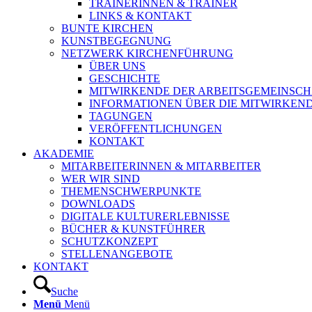
TRAINERINNEN & TRAINER
LINKS & KONTAKT
BUNTE KIRCHEN
KUNSTBEGEGNUNG
NETZWERK KIRCHENFÜHRUNG
ÜBER UNS
GESCHICHTE
MITWIRKENDE DER ARBEITSGEMEINSCH
INFORMATIONEN ÜBER DIE MITWIRKEN
TAGUNGEN
VERÖFFENTLICHUNGEN
KONTAKT
AKADEMIE
MITARBEITERINNEN & MITARBEITER
WER WIR SIND
THEMENSCHWERPUNKTE
DOWNLOADS
DIGITALE KULTURERLEBNISSE
BÜCHER & KUNSTFÜHRER
SCHUTZKONZEPT
STELLENANGEBOTE
KONTAKT
Suche
Menü
Menü