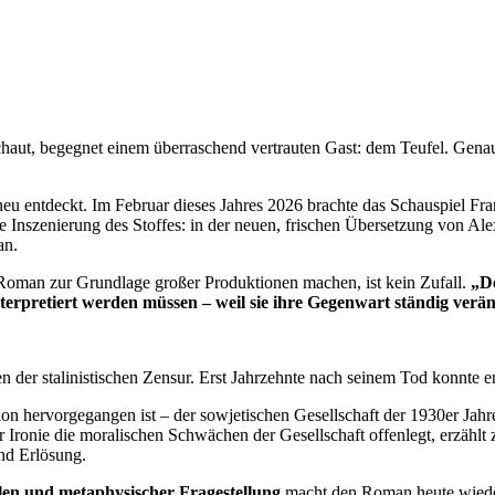
chaut, begegnet einem überraschend vertrauten Gast: dem Teufel. Gena
eu entdeckt. Im Februar dieses Jahres 2026 brachte das Schauspiel Fr
ue Inszenierung des Stoffes: in der neuen, frischen Übersetzung von 
an.
Roman zur Grundlage großer Produktionen machen, ist kein Zufall.
„De
nterpretiert werden müssen – weil sie ihre Gegenwart ständig verä
r stalinistischen Zensur. Erst Jahrzehnte nach seinem Tod konnte er 
n hervorgegangen ist – der sowjetischen Gesellschaft der 1930er Jahre –
 Ironie die moralischen Schwächen der Gesellschaft offenlegt, erzäh
nd Erlösung.
hlen und metaphysischer Fragestellung
macht den Roman heute wiede