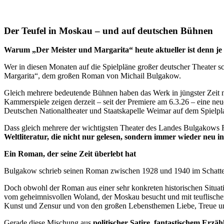
Der Teufel in Moskau – und auf deutschen Bühnen
Warum „Der Meister und Margarita“ heute aktueller ist denn je
Wer in diesen Monaten auf die Spielpläne großer deutscher Theater s
Margarita“, dem großen Roman von Michail Bulgakow.
Gleich mehrere bedeutende Bühnen haben das Werk in jüngster Zeit n
Kammerspiele zeigen derzeit – seit der Premiere am 6.3.26 – eine ne
Deutschen Nationaltheater und Staatskapelle Weimar auf dem Spielpl
Dass gleich mehrere der wichtigsten Theater des Landes Bulgakows 
Weltliteratur, die nicht nur gelesen, sondern immer wieder neu i
Ein Roman, der seine Zeit überlebt hat
Bulgakow schrieb seinen Roman zwischen 1928 und 1940 im Schatten de
Doch obwohl der Roman aus einer sehr konkreten historischen Situatio
vom geheimnisvollen Woland, der Moskau besucht und mit teuflischer
Kunst und Zensur und von den großen Lebensthemen Liebe, Treue u
Gerade diese Mischung aus
politischer Satire, fantastischem Erzä